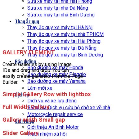
Sửa xe máy tại nhà Hải Phòng
Sửa xe máy tại nhà Đà Nẵng
Sửa xe máy tại nhà Bình Dương
Thay ắc quy
Thay ắc quy xe máy tại Hà Nội
Thay ắc quy xe máy tại nhà TPHCM
Thay ắc quy xe máy tại Hải Phòng
Thay ắc quy xe máy tại Đà Nẵng
GALLERY ELEMENT
Thay ắc quy xe máy tại Bình Dương
Bảo dưỡng
Create Galleries by using Image
Bảo dưỡng xe máy Honda
IDs and drag and drop. You can
Bảo dưỡng xe máy Piaggio
easily create galleries from the Page
Bảo dưỡng xe máy Yamaha
Builder.
Làm mới xe
Dịch vụ
Simple GAllery Row with lightbox
Dịch vụ vá xe lưu động
Full Width Gallery
Bảng Giá Dịch vụ cứu hộ chở xe về nhà
Motorcycle repair service
Gallery width Small gap
Giới thiệu
Giới thiệu An Bình Motor
Slider Gallery
Trách nhiệm xã hội