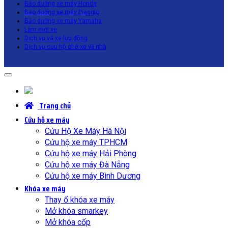
Bảo dưỡng xe máy Honda
Bảo dưỡng xe máy Piaggio
Bảo dưỡng xe máy Yamaha
Làm mới xe
Dịch vụ vá xe lưu động
Dịch vụ cứu hộ chở xe về nhà
Trang chủ
Cứu hộ xe máy
Cứu Hộ Xe Máy Hà Nội
Cứu hộ xe máy TPHCM
Cứu hộ xe máy Hải Phòng
Cứu hộ xe máy Đà Nẵng
Cứu hộ xe máy Bình Dương
Khóa xe máy
Thay ổ khóa xe máy
Mở khóa smarkey
Mở khóa cốp