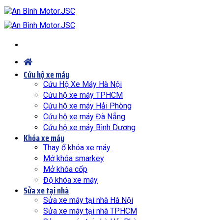
Bỏ
qua
nội
dung
Cứu hộ xe máy
Cứu Hộ Xe Máy Hà Nội
Cứu hộ xe máy TPHCM
Cứu hộ xe máy Hải Phòng
Cứu hộ xe máy Đà Nẵng
Cứu hộ xe máy Bình Dương
Khóa xe máy
Thay ổ khóa xe máy
Mở khóa smarkey
Mở khóa cốp
Độ khóa xe máy
Sửa xe tại nhà
Sửa xe máy tại nhà Hà Nội
Sửa xe máy tại nhà TPHCM