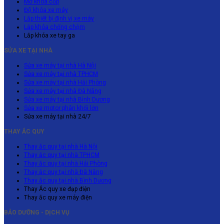
Mở khóa cốp
Độ khóa xe máy
Lắp thiết bị định vị xe máy
Lắp khóa chống chộm
Lắp khóa xe tay ga
SỬA XE TẠI NHÀ
Sửa xe máy tại nhà Hà Nội
Sửa xe máy tại nhà TPHCM
Sửa xe máy tại nhà Hải Phòng
Sửa xe máy tại nhà Đà Nẵng
Sửa xe máy tại nhà Bình Dương
Sửa xe motor phân khối lớn
Sửa xe máy tại nhà 24/7
THAY ẮC QUY
Thay ắc quy tại nhà Hà Nội
Thay ắc quy tại nhà TPHCM
Thay ắc quy tại nhà Hải Phòng
Thay ắc quy tại nhà Đà Nẵng
Thay ắc quy tại nhà Bình Dương
Thay Ắc quy xe đạp điện
Thay ắc quy xe máy điện
BẢO DƯỠNG - DỊCH VỤ