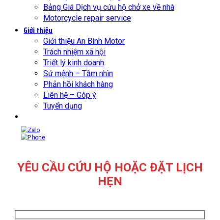
Bảng Giá Dịch vụ cứu hộ chở xe về nhà
Motorcycle repair service
Giới thiệu
Giới thiệu An Bình Motor
Trách nhiệm xã hội
Triết lý kinh doanh
Sứ mệnh – Tầm nhìn
Phản hồi khách hàng
Liên hệ – Góp ý
Tuyển dụng
YÊU CẦU CỨU HỘ HOẶC ĐẶT LỊCH
HẸN