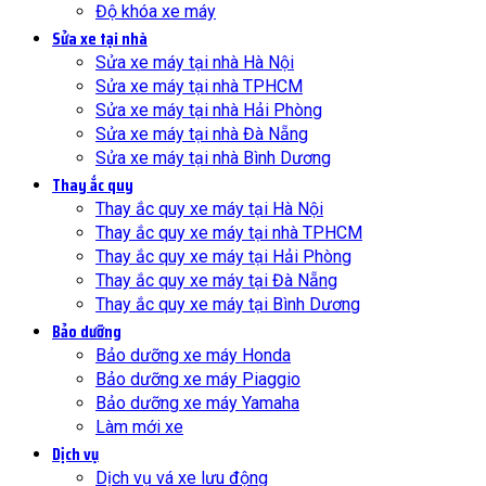
Độ khóa xe máy
Sửa xe tại nhà
Sửa xe máy tại nhà Hà Nội
Sửa xe máy tại nhà TPHCM
Sửa xe máy tại nhà Hải Phòng
Sửa xe máy tại nhà Đà Nẵng
Sửa xe máy tại nhà Bình Dương
Thay ắc quy
Thay ắc quy xe máy tại Hà Nội
Thay ắc quy xe máy tại nhà TPHCM
Thay ắc quy xe máy tại Hải Phòng
Thay ắc quy xe máy tại Đà Nẵng
Thay ắc quy xe máy tại Bình Dương
Bảo dưỡng
Bảo dưỡng xe máy Honda
Bảo dưỡng xe máy Piaggio
Bảo dưỡng xe máy Yamaha
Làm mới xe
Dịch vụ
Dịch vụ vá xe lưu động