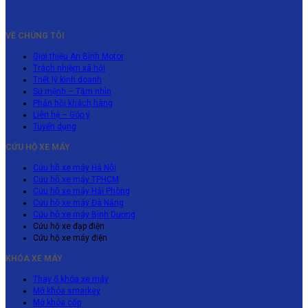
bình
Xe
Lạc
Nhanh
Tận
Phú
Máy
luận
Phân
Tới
Dọc
Nơi
Xuyên
Huyện
ở
Khối
Làng
Đại
Cả
Cửa
VỀ CHÚNG TÔI
Mỹ
Dịch
Lớn
Nghề
Lộ
Đường
Ngõ
Đức
vụ
Giới thiệu An Bình Motor
Thăng
Đê
Phía
Tận
cứu
Trách nhiệm xã hội
Long
Vùng
Nam
Nơi
hộ
Triết lý kinh doanh
Ven
Hà
Nhanh
xe
Sứ mệnh – Tầm nhìn
Nội
Cả
Phản hồi khách hàng
máy
24/24
Liên hệ – Góp ý
Đường
Bến
Tuyển dụng
Xa
Cát
Vùng
chất
CỨU HỘ XE MÁY
Ven
lượng
Cứu hộ xe máy Hà Nội
nhất
Cứu hộ xe máy TPHCM
Cứu hộ xe máy Hải Phòng
Cứu hộ xe máy Đà Nẵng
Cứu hộ xe máy Bình Dương
Cứu hộ xe đạp điện
Cứu hộ xe máy điện
KHÓA XE MÁY
Thay ổ khóa xe máy
Mở khóa smarkey
Mở khóa cốp