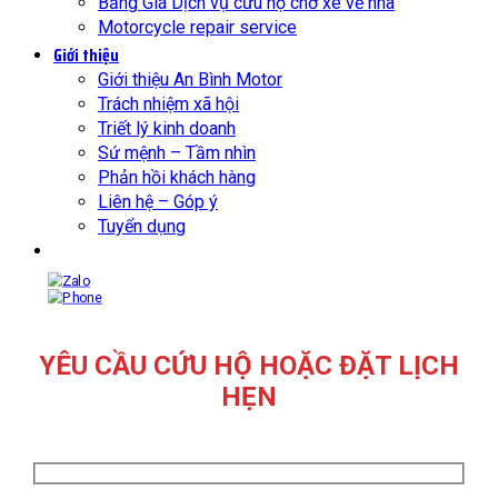
Bảng Giá Dịch vụ cứu hộ chở xe về nhà
Motorcycle repair service
Giới thiệu
Giới thiệu An Bình Motor
Trách nhiệm xã hội
Triết lý kinh doanh
Sứ mệnh – Tầm nhìn
Phản hồi khách hàng
Liên hệ – Góp ý
Tuyển dụng
YÊU CẦU CỨU HỘ HOẶC ĐẶT LỊCH
HẸN