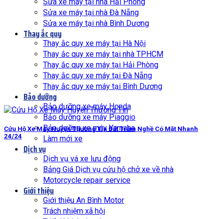
Sửa xe máy tại nhà Hải Phòng
Sửa xe máy tại nhà Đà Nẵng
Sửa xe máy tại nhà Bình Dương
Thay ắc quy
Thay ắc quy xe máy tại Hà Nội
Thay ắc quy xe máy tại nhà TPHCM
Thay ắc quy xe máy tại Hải Phòng
Thay ắc quy xe máy tại Đà Nẵng
Thay ắc quy xe máy tại Bình Dương
Bảo dưỡng
Bảo dưỡng xe máy Honda
Bảo dưỡng xe máy Piaggio
Bảo dưỡng xe máy Yamaha
Cứu Hộ Xe Máy Huyện Thường Tín Đất Trăm Nghề Có Mặt Nhanh
24/24
Làm mới xe
Dịch vụ
Dịch vụ vá xe lưu động
Bảng Giá Dịch vụ cứu hộ chở xe về nhà
Motorcycle repair service
Giới thiệu
Giới thiệu An Bình Motor
Trách nhiệm xã hội