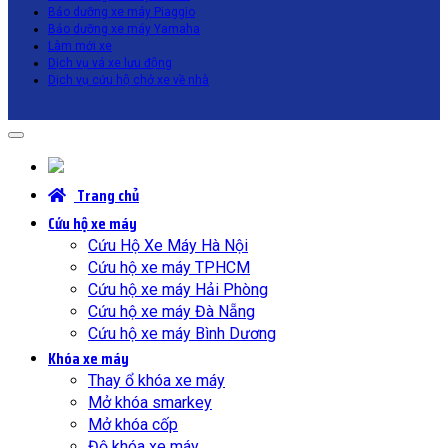
Bảo dưỡng xe máy Piaggio
Bảo dưỡng xe máy Yamaha
Làm mới xe
Dịch vụ vá xe lưu động
Dịch vụ cứu hộ chở xe về nhà
Trang chủ
Cứu hộ xe máy
Cứu Hộ Xe Máy Hà Nội
Cứu hộ xe máy TPHCM
Cứu hộ xe máy Hải Phòng
Cứu hộ xe máy Đà Nẵng
Cứu hộ xe máy Bình Dương
Khóa xe máy
Thay ổ khóa xe máy
Mở khóa smarkey
Mở khóa cốp
Độ khóa xe máy