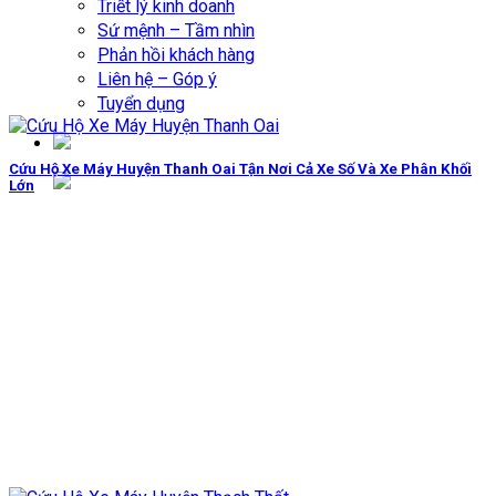
Triết lý kinh doanh
Sứ mệnh – Tầm nhìn
Phản hồi khách hàng
Liên hệ – Góp ý
Tuyển dụng
Cứu Hộ Xe Máy Huyện Thanh Oai Tận Nơi Cả Xe Số Và Xe Phân Khối
Lớn