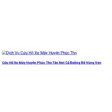
Cứu Hộ Xe Máy Huyện Phúc Thọ Tận Nơi Cả Đường Đê Vùng Ven