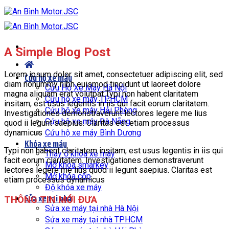
Bỏ
qua
nội
dung
A Simple Blog Post
Lorem ipsum dolor sit amet, consectetuer adipiscing elit, sed
Cứu hộ xe máy
diam nonummy nibh euismod tincidunt ut laoreet dolore
Cứu Hộ Xe Máy Hà Nội
magna aliquam erat volutpat.Typi non habent claritatem
Cứu hộ xe máy TPHCM
insitam; est usus legentis in iis qui facit eorum claritatem.
Cứu hộ xe máy Hải Phòng
Investigationes demonstraverunt lectores legere me lius
Cứu hộ xe máy Đà Nẵng
quod ii legunt saepius. Claritas est etiam processus
dynamicus
Cứu hộ xe máy Bình Dương
Khóa xe máy
Typi non habent claritatem insitam; est usus legentis in iis qui
Thay ổ khóa xe máy
facit eorum claritatem. Investigationes demonstraverunt
Mở khóa smarkey
lectores legere me lius quod ii legunt saepius. Claritas est
Mở khóa cốp
etiam processus dynamicus
Độ khóa xe máy
Sửa xe tại nhà
THÔNG TIN MỚI ĐƯA
Sửa xe máy tại nhà Hà Nội
Sửa xe máy tại nhà TPHCM