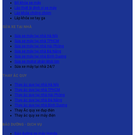
Độ khóa xe máy
Lắp thiết bị định vị xe máy
Lắp khóa chống chộm
Lắp khóa xe tay ga
SỬA XE TẠI NHÀ
Sửa xe máy tại nhà Hà Nội
Sửa xe máy tại nhà TPHCM
Sửa xe máy tại nhà Hải Phòng
Sửa xe máy tại nhà Đà Nẵng
Sửa xe máy tại nhà Bình Dương
Sửa xe motor phân khối lớn
Sửa xe máy tại nhà 24/7
THAY ẮC QUY
Thay ắc quy tại nhà Hà Nội
Thay ắc quy tại nhà TPHCM
Thay ắc quy tại nhà Hải Phòng
Thay ắc quy tại nhà Đà Nẵng
Thay ắc quy tại nhà Bình Dương
Thay Ắc quy xe đạp điện
Thay ắc quy xe máy điện
BẢO DƯỠNG - DỊCH VỤ
Bảo dưỡng xe máy Honda