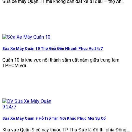
Sửa xe máy Quận 11 mà không cần dắt xe đi đâu — thợ An...
Sửa Xe Máy Quận 10 Thợ Giỏi Đến Nhanh Phục Vụ 24/7
Quận 10 là khu vực nội thành sầm uất nằm giữa trung tâm
TPHCM với...
Sửa Xe Máy Quận 9 Hỗ Trợ Tận Nơi Khắc Phục Mọi Sự Cố
Khu vực Quận 9 cũ nay thuộc TP Thủ Đức là đô thị phía Đông...