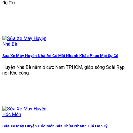
dự trữ...
Sửa Xe Máy Huyện Nhà Bè Có Mặt Nhanh Khắc Phục Mọi Sự Cố
Huyện Nhà Bè nằm ở cực Nam TPHCM, giáp sông Soài Rạp,
nơi Khu công...
Sửa Xe Máy Huyện Hóc Môn Sửa Chữa Nhanh Giá Hợp Lý