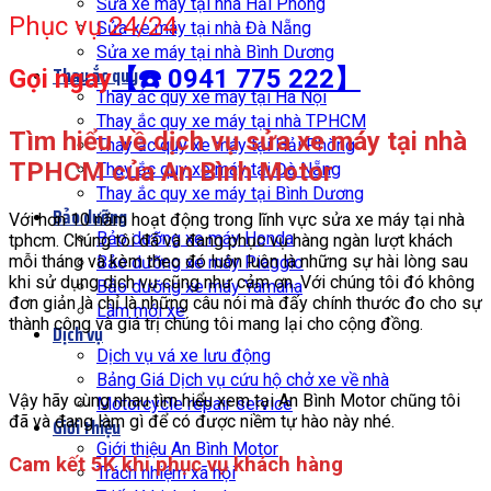
Sửa xe máy tại nhà Hải Phòng
Phục vụ 24/24
Sửa xe máy tại nhà Đà Nẵng
Sửa xe máy tại nhà Bình Dương
Thay ắc quy
Gọi ngay
【☎️ 0941 775 222】
Thay ắc quy xe máy tại Hà Nội
Thay ắc quy xe máy tại nhà TPHCM
Tìm hiểu về dịch vụ sửa xe máy tại nhà
Thay ắc quy xe máy tại Hải Phòng
TPHCM của An Bình Motor
Thay ắc quy xe máy tại Đà Nẵng
Thay ắc quy xe máy tại Bình Dương
Bảo dưỡng
Với hơn 10 năm hoạt động trong lĩnh vực sửa xe máy tại nhà
Bảo dưỡng xe máy Honda
tphcm. Chúng tôi đã và đang phục vụ hàng ngàn lượt khách
mỗi tháng và kèm theo đó luôn luôn là những sự hài lòng sau
Bảo dưỡng xe máy Piaggio
khi sử dụng dịch vụ cũng như cảm ơn. Với chúng tôi đó không
Bảo dưỡng xe máy Yamaha
đơn giản là chỉ là những câu nói mà đấy chính thước đo cho sự
Làm mới xe
thành công và giá trị chúng tôi mang lại cho cộng đồng.
Dịch vụ
Dịch vụ vá xe lưu động
Bảng Giá Dịch vụ cứu hộ chở xe về nhà
Vậy hãy cùng nhau tìm hiểu xem tại An Bình Motor chũng tôi
Motorcycle repair service
đã và đang làm gì để có được niềm tự hào này nhé.
Giới thiệu
Giới thiệu An Bình Motor
Cam kết 5K khi phục vụ khách hàng
Trách nhiệm xã hội