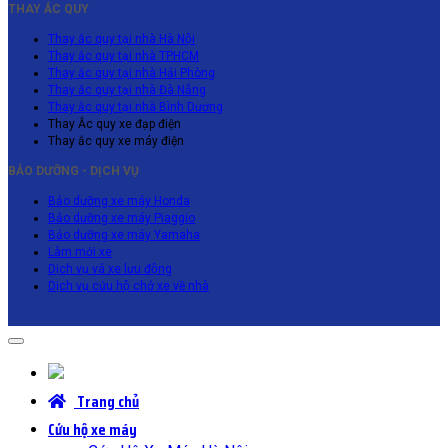
THAY ẮC QUY
Thay ắc quy tại nhà Hà Nội
Thay ắc quy tại nhà TPHCM
Thay ắc quy tại nhà Hải Phòng
Thay ắc quy tại nhà Đà Nẵng
Thay ắc quy tại nhà Bình Dương
Thay Ắc quy xe đạp điện
Thay ắc quy xe máy điện
BẢO DƯỠNG - DỊCH VỤ
Bảo dưỡng xe máy Honda
Bảo dưỡng xe máy Piaggio
Bảo dưỡng xe máy Yamaha
Làm mới xe
Dịch vụ vá xe lưu động
Dịch vụ cứu hộ chở xe về nhà
Trang chủ
Cứu hộ xe máy