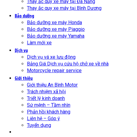
Thay ắc quy xe máy tại Đà Nẵng
Thay ắc quy xe máy tại Bình Dương
Bảo dưỡng
Bảo dưỡng xe máy Honda
Bảo dưỡng xe máy Piaggio
Bảo dưỡng xe máy Yamaha
Làm mới xe
Dịch vụ
Dịch vụ vá xe lưu động
Bảng Giá Dịch vụ cứu hộ chở xe về nhà
Motorcycle repair service
Giới thiệu
Giới thiệu An Bình Motor
Trách nhiệm xã hội
Triết lý kinh doanh
Sứ mệnh – Tầm nhìn
Phản hồi khách hàng
Liên hệ – Góp ý
Tuyển dụng