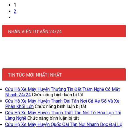
1
2
NHÂN VIÊN TƯ VẤN 24/24
TIN TỨC MỚI NHẤTI NHẤT
Cứu Hộ Xe Máy Huyện Thường Tín Đất Trăm Nghề Có Mặt
ở
Nhanh 24/24
Chức năng bình luận bị tắt
Cứu
Cứu Hộ Xe Máy Huyện Thanh Oai Tận Nơi Cả Xe Số Và Xe
Hộ
ở
Phân Khối Lớn
Chức năng bình luận bị tắt
Xe
Cứu
Cứu Hộ Xe Máy Huyện Thạch Thất Tận Nơi Từ Hòa Lạc Tới
Máy
Hộ
ở
Làng Nghề
Chức năng bình luận bị tắt
Huyện
Xe
Cứu
Cứu Hộ Xe Máy Huyện Quốc Oai Tận Nơi Nhanh Dọc Đại Lộ
Thường
Máy