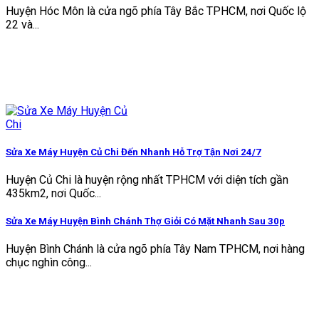
Huyện Hóc Môn là cửa ngõ phía Tây Bắc TPHCM, nơi Quốc lộ
22 và...
Sửa Xe Máy Huyện Củ Chi Đến Nhanh Hỗ Trợ Tận Nơi 24/7
Huyện Củ Chi là huyện rộng nhất TPHCM với diện tích gần
435km2, nơi Quốc...
Sửa Xe Máy Huyện Bình Chánh Thợ Giỏi Có Mặt Nhanh Sau 30p
Huyện Bình Chánh là cửa ngõ phía Tây Nam TPHCM, nơi hàng
chục nghìn công...