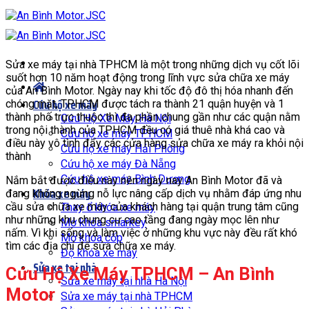
Bỏ
qua
nội
dung
Sửa xe máy tại nhà TPHCM là một trong những dịch vụ cốt lõi
suốt hơn 10 năm hoạt động trong lĩnh vực sửa chữa xe máy
của An Bình Motor. Ngày nay khi tốc độ đô thị hóa nhanh đến
Cứu hộ xe máy
chóng mặt, TPHCM được tách ra thành 21 quận huyện và 1
thành phố trực thuộc thì đa phần chung gần như các quận nằm
Cứu Hộ Xe Máy Hà Nội
trong nội thành của TPHCM đều có giá thuê nhà khá cao và
Cứu hộ xe máy TPHCM
điều này vô tình đẩy các cửa hàng sửa chữa xe máy ra khỏi nội
Cứu hộ xe máy Hải Phòng
thành
Cứu hộ xe máy Đà Nẵng
Cứu hộ xe máy Bình Dương
Nắm bắt được điều này nên ngày nay An Bình Motor đã và
Khóa xe máy
đang không ngừng nỗ lực nâng cấp dịch vụ nhằm đáp ứng nhu
cầu sửa chữa xe máy của khách hàng tại quận trung tâm cũng
Thay ổ khóa xe máy
như những khu chung cư cao tầng đang ngày mọc lên như
Mở khóa smarkey
nấm. Vì khi sống và làm việc ở những khu vực này đều rất khó
Mở khóa cốp
tìm các địa chỉ để sửa chữa xe máy.
Độ khóa xe máy
Sửa xe tại nhà
Cứu Hộ Xe Máy TPHCM – An Bình
Sửa xe máy tại nhà Hà Nội
Motor
Sửa xe máy tại nhà TPHCM