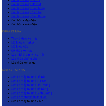
Cứu hộ xe máy Hà Nội
Cứu hộ xe máy TPHCM
Cứu hộ xe máy Hải Phòng
Cứu hộ xe máy Đà Nẵng
Cứu hộ xe máy Bình Dương
Cứu hộ xe đạp điện
Cứu hộ xe máy điện
KHÓA XE MÁY
Thay ổ khóa xe máy
Mở khóa smarkey
Mở khóa cốp
Độ khóa xe máy
Lắp thiết bị định vị xe máy
Lắp khóa chống chộm
Lắp khóa xe tay ga
SỬA XE TẠI NHÀ
Sửa xe máy tại nhà Hà Nội
Sửa xe máy tại nhà TPHCM
Sửa xe máy tại nhà Hải Phòng
Sửa xe máy tại nhà Đà Nẵng
Sửa xe máy tại nhà Bình Dương
Sửa xe motor phân khối lớn
Sửa xe máy tại nhà 24/7