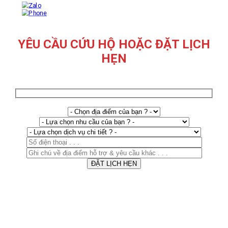
YÊU CẦU CỨU HỘ HOẶC ĐẶT LỊCH
HẸN