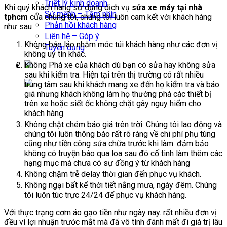
Triết lý kinh doanh
Khi quý khách hàng sử dụng dịch vụ
sửa xe máy tại nhà
Sứ mệnh – Tầm nhìn
tphcm
của chúng tôi, chúng tôi luôn cam kết với khách hàng
Phản hồi khách hàng
như sau
Liên hệ – Góp ý
Không báo láo nhằm móc túi khách hàng như các đơn vị
Tuyển dụng
không uy tín khác.
Không Phá xe của khách dù bạn có sửa hay không sửa
sau khi kiểm tra. Hiện tại trên thị trường có rất nhiều
trung tâm sau khi khách mang xe đến họ kiểm tra và báo
giá nhưng khách không làm họ thường phá các thiết bị
trên xe hoặc siết ốc không chặt gây nguy hiểm cho
khách hàng.
Không chặt chém báo giá trên trời. Chúng tôi lao động và
chúng tôi luôn thông báo rất rõ ràng về chi phí phụ tùng
cũng như tiền công sửa chữa trước khi làm. đảm bảo
không có truyện báo qua loa sau đó cố tình làm thêm các
hạng mục mà chưa có sự đồng ý từ khách hàng
Không chậm trễ delay thời gian đến phục vụ khách.
Không ngại bất kể thời tiết nắng mưa, ngày đêm. Chúng
tôi luôn túc trực 24/24 để phục vụ khách hàng.
Với thực trạng cơm áo gạo tiền như ngày nay. rất nhiều đơn vị
đều vì lợi nhuận trước mắt mà đã vô tình đánh mất đi giá trị lâu