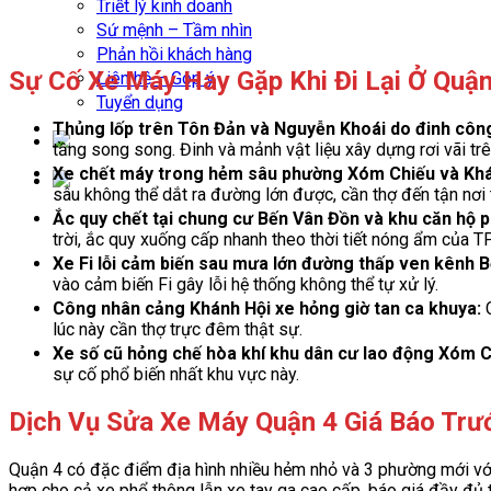
Triết lý kinh doanh
Sứ mệnh – Tầm nhìn
Phản hồi khách hàng
Sự Cố Xe Máy Hay Gặp Khi Đi Lại Ở Quận
Liên hệ – Góp ý
Tuyển dụng
Thủng lốp trên Tôn Đản và Nguyễn Khoái do đinh công
tầng song song. Đinh và mảnh vật liệu xây dựng rơi vãi t
Xe chết máy trong hẻm sâu phường Xóm Chiếu và Khá
sâu không thể dắt ra đường lớn được, cần thợ đến tận nơi
Ắc quy chết tại chung cư Bến Vân Đồn và khu căn hộ p
trời, ắc quy xuống cấp nhanh theo thời tiết nóng ẩm của 
Xe Fi lỗi cảm biến sau mưa lớn đường thấp ven kênh 
vào cảm biến Fi gây lỗi hệ thống không thể tự xử lý.
Công nhân cảng Khánh Hội xe hỏng giờ tan ca khuya:
C
lúc này cần thợ trực đêm thật sự.
Xe số cũ hỏng chế hòa khí khu dân cư lao động Xóm C
sự cố phổ biến nhất khu vực này.
Dịch Vụ Sửa Xe Máy Quận 4 Giá Báo Trư
Quận 4 có đặc điểm địa hình nhiều hẻm nhỏ và 3 phường mới vớ
hợp cho cả xe phổ thông lẫn xe tay ga cao cấp, báo giá đầy đủ t