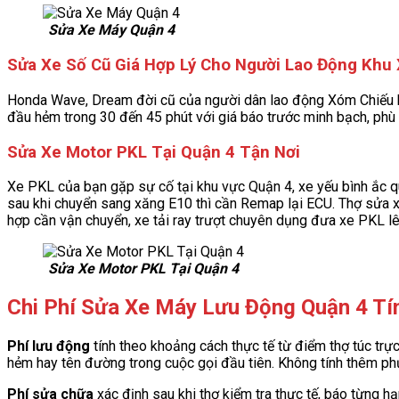
Sửa Xe Máy Quận 4
Sửa Xe Số Cũ Giá Hợp Lý Cho Người Lao Động Khu
Honda Wave, Dream đời cũ của người dân lao động Xóm Chiếu hỏ
đầu hẻm trong 30 đến 45 phút với giá báo trước minh bạch, phù 
Sửa Xe Motor PKL Tại Quận 4 Tận Nơi
Xe PKL của bạn gặp sự cố tại khu vực Quận 4, xe yếu bình ắc q
sau khi chuyển sang xăng E10 thì cần Remap lại ECU. Thợ sửa xe
hợp cần vận chuyển, xe tải ray trượt chuyên dụng đưa xe PKL 
Sửa Xe Motor PKL Tại Quận 4
Chi Phí Sửa Xe Máy Lưu Động Quận 4 T
Phí lưu động
tính theo khoảng cách thực tế từ điểm thợ túc tr
hẻm hay tên đường trong cuộc gọi đầu tiên. Không tính thêm p
Phí sửa chữa
xác định sau khi thợ kiểm tra thực tế, báo từng h