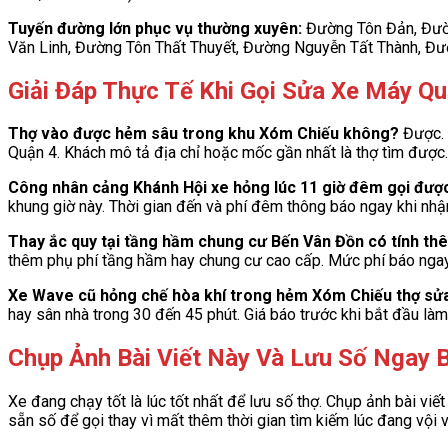
Tuyến đường lớn phục vụ thường xuyên:
Đường Tôn Đản, Đườ
Văn Linh, Đường Tôn Thất Thuyết, Đường Nguyễn Tất Thành, Đ
Giải Đáp Thực Tế Khi Gọi Sửa Xe Máy Qu
Thợ vào được hẻm sâu trong khu Xóm Chiếu không?
Được. 
Quận 4. Khách mô tả địa chỉ hoặc mốc gần nhất là thợ tìm được.
Công nhân cảng Khánh Hội xe hỏng lúc 11 giờ đêm gọi đượ
khung giờ này. Thời gian đến và phí đêm thông báo ngay khi nhậ
Thay ắc quy tại tầng hầm chung cư Bến Vân Đồn có tính t
thêm phụ phí tầng hầm hay chung cư cao cấp. Mức phí báo ngay
Xe Wave cũ hỏng chế hòa khí trong hẻm Xóm Chiếu thợ sử
hay sân nhà trong 30 đến 45 phút. Giá báo trước khi bắt đầu làm
Chụp Ảnh Bài Viết Này Và Lưu Số Ngay 
Xe đang chạy tốt là lúc tốt nhất để lưu số thợ. Chụp ảnh bài viế
sẵn số để gọi thay vì mất thêm thời gian tìm kiếm lúc đang vội 