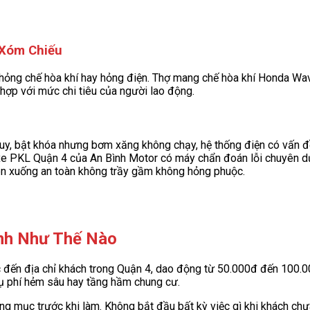
 Xóm Chiếu
ng chế hòa khí hay hỏng điện. Thợ mang chế hòa khí Honda Wave
hợp với mức chi tiêu của người lao động.
uy, bật khóa nhưng bơm xăng không chạy, hệ thống điện có vấn đề
 PKL Quận 4 của An Bình Motor có máy chẩn đoán lỗi chuyên dụng 
lên xuống an toàn không trầy gầm không hỏng phuộc.
ính Như Thế Nào
ực đến địa chỉ khách trong Quận 4, dao động từ 50.000đ đến 100.0
hụ phí hẻm sâu hay tầng hầm chung cư.
ạng mục trước khi làm. Không bắt đầu bất kỳ việc gì khi khách chư