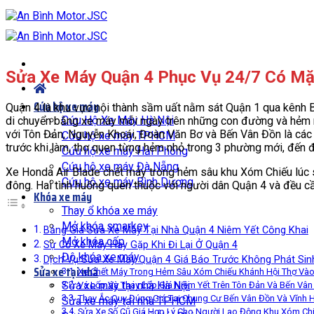
Bỏ
qua
nội
dung
Sửa Xe Máy Quận 4 Phục Vụ 24/7 Có Mặ
Cứu hộ xe máy
Quận 4 là khu vực nội thành sầm uất nằm sát Quận 1 qua kênh 
Cứu Hộ Xe Máy Hà Nội
di chuyển bằng xe máy mỗi ngày trên những con đường và hẻm n
với Tôn Đản, Nguyễn Khoái, Đoàn Văn Bơ và Bến Vân Đồn là các 
Cứu hộ xe máy TPHCM
trước khi làm, thợ quen từng hẻm nhỏ trong 3 phường mới, đến 
Cứu hộ xe máy Hải Phòng
Cứu hộ xe máy Đà Nẵng
Xe Honda Air Blade chết máy trong hẻm sâu khu Xóm Chiếu lúc 
Cứu hộ xe máy Bình Dương
đông. Hai tình huống quen thuộc với người dân Quận 4 và đều cần
Khóa xe máy
Thay ổ khóa xe máy
Mở khóa smarkey
Bảng Giá Sửa Xe Máy Tại Nhà Quận 4 Niêm Yết Công Khai
Mở khóa cốp
Sự Cố Xe Máy Hay Gặp Khi Đi Lại Ở Quận 4
Độ khóa xe máy
Dịch Vụ Sửa Xe Máy Quận 4 Giá Báo Trước Không Phát Sin
Sửa xe tại nhà
Xe Chết Máy Trong Hẻm Sâu Xóm Chiếu Khánh Hội Thợ Và
Sửa xe máy tại nhà Hà Nội
Vá Lốp Và Thay Lốp Giá Niêm Yết Trên Tôn Đản Và Bến Vân
Thay Ắc Quy Đúng Giá Tại Chung Cư Bến Vân Đồn Và Vĩnh H
Sửa xe máy tại nhà TPHCM
Sửa Xe Số Cũ Giá Hợp Lý Cho Người Lao Động Khu Xóm Ch