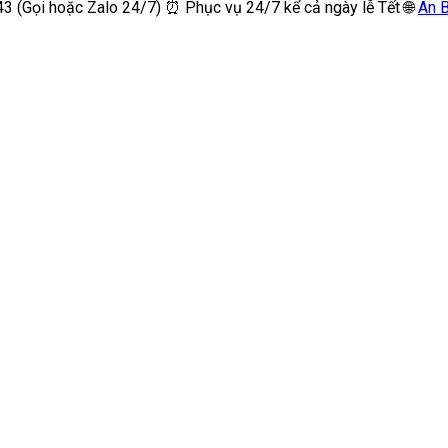
3 (Gọi hoặc Zalo 24/7) ⏰ Phục vụ 24/7 kể cả ngày lễ Tết 🌐
An 