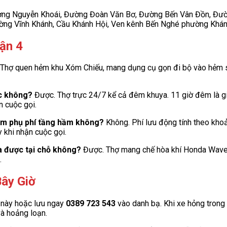
ng Nguyễn Khoái, Đường Đoàn Văn Bơ, Đường Bến Vân Đồn, Đườ
ường Vĩnh Khánh, Cầu Khánh Hội, Ven kênh Bến Nghé phường Khán
ận 4
Thợ quen hẻm khu Xóm Chiếu, mang dụng cụ gọn đi bộ vào hẻm sâ
c không?
Được. Thợ trực 24/7 kể cả đêm khuya. 11 giờ đêm là gi
n cuộc gọi.
hêm phụ phí tầng hầm không?
Không. Phí lưu động tính theo khoả
 khi nhận cuộc gọi.
a được tại chỗ không?
Được. Thợ mang chế hòa khí Honda Wave 
.
Bây Giờ
t này hoặc lưu ngay
0389 723 543
vào danh bạ. Khi xe hỏng trong
và hoảng loạn.