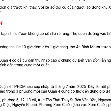
 đơn giá trước khi thay. Với xe số đời cũ của người lao động khu
n.
or
ạp, nhiều đoạn không có số nhà rõ ràng. Thợ quen đường vào hẻ
.
ảng tan lúc 10 giờ đêm đến 1 giờ sáng, thợ An Bình Motor trực v
uận 4 có cả cư dân thu nhập cao ở chung cư Bến Vân Đồn lẫn ng
 bình dân trong cùng một quận.
Quận 4 TPHCM sau sáp nhập từ tháng 7 năm 2025. Đây là một p
nào trong 3 phường mới của Quận 4 cũng có thợ đến đúng giờ đã b
 phường 6, 12, 13 cũ, trục Tôn Thất Thuyết, Bến Vân Đồn, Nguyễ
àng Diệu, Nguyễn Khoái), Phường Xóm Chiếu (khu vực Xóm Chiếu, p