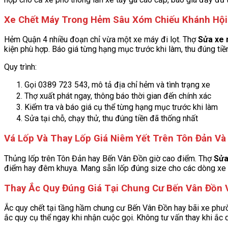
Xe Chết Máy Trong Hẻm Sâu Xóm Chiếu Khánh Hội
Hẻm Quận 4 nhiều đoạn chỉ vừa một xe máy đi lọt. Thợ
Sửa xe 
kiện phù hợp. Báo giá từng hạng mục trước khi làm, thu đúng tiền
Quy trình:
Gọi 0389 723 543, mô tả địa chỉ hẻm và tình trạng xe
Thợ xuất phát ngay, thông báo thời gian đến chính xác
Kiểm tra và báo giá cụ thể từng hạng mục trước khi làm
Sửa tại chỗ, chạy thử, thu đúng tiền đã thống nhất
Vá Lốp Và Thay Lốp Giá Niêm Yết Trên Tôn Đản Và
Thủng lốp trên Tôn Đản hay Bến Vân Đồn giờ cao điểm. Thợ
Sửa
điểm hay đêm khuya. Mang sẵn lốp đúng size cho các dòng xe p
Thay Ắc Quy Đúng Giá Tại Chung Cư Bến Vân Đồn 
Ắc quy chết tại tầng hầm chung cư Bến Vân Đồn hay bãi xe phư
ắc quy cụ thể ngay khi nhận cuộc gọi. Không tư vấn thay khi ắc 