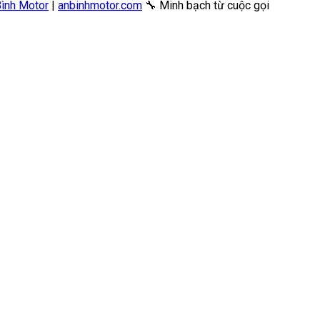
Bình Motor
|
anbinhmotor.com
🔧 Minh bạch từ cuộc gọi