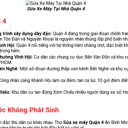
Sửa Xe Máy Tại Nhà Quận 4
 4
 trình xây dựng dày đặc:
Quận 4 đang trong giai đoạn chỉnh tran
rên Tôn Đản và Nguyễn Khoái là nguyên nhân thủng lốp phổ biến nh
nh Hội:
Quận 4 nổi tiếng với hệ thống hẻm chằng chịt, đặc biệt 
 trong hẻm.
hường Vĩnh Hội:
Cư dân các chung cư dọc Bến Vân Đồn và khu vự
TPHCM.
Bến Nghé:
Một số đoạn đường thấp ven kênh Bến Nghé và khu vự
ông nhân cảng Khánh Hội làm ca đêm, tan ca lúc 10 giờ đêm đến 
hiếu:
Khu dân cư lao động Xóm Chiếu nhiều người dùng xe số Hon
ớc Không Phát Sinh
i đặc thù dân cư khác nhau. Thợ
Sửa xe máy Quận 4
An Bình Mot
ừng khoản trước khi bắt đầu bất kỳ việc gì.