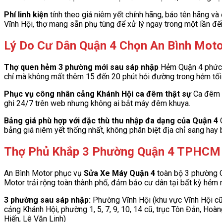
Phí linh kiện
tính theo giá niêm yết chính hãng, báo tên hãng và
Vĩnh Hội, thợ mang sẵn phụ tùng để xử lý ngay trong một lần đế
Lý Do Cư Dân Quận 4 Chọn An Bình Mot
Thợ quen hẻm 3 phường mới sau sáp nhập
Hẻm Quận 4 phức t
chỉ mà không mất thêm 15 đến 20 phút hỏi đường trong hẻm tối
Phục vụ công nhân cảng Khánh Hội ca đêm thật sự
Ca đêm c
ghi 24/7 trên web nhưng không ai bắt máy đêm khuya.
Bảng giá phù hợp với đặc thù thu nhập đa dạng của Quận 4
Q
bảng giá niêm yết thống nhất, không phân biệt địa chỉ sang hay
Thợ Phủ Khắp 3 Phường Quận 4 TPHCM
An Bình Motor phục vụ
Sửa Xe Máy Quận 4
toàn bộ 3 phường 
Motor trải rộng toàn thành phố, đảm bảo cư dân tại bất kỳ hẻm 
3 phường sau sáp nhập:
Phường Vĩnh Hội (khu vực Vĩnh Hội cũ,
cảng Khánh Hội, phường 1, 5, 7, 9, 10, 14 cũ, trục Tôn Đản, Ho
Hiến, Lê Văn Linh)