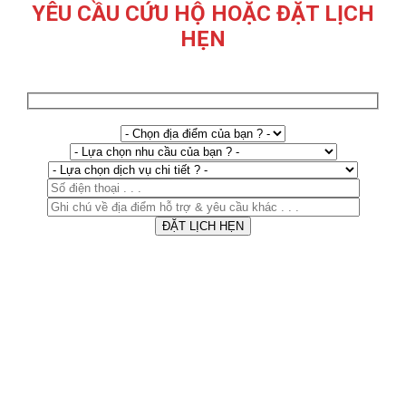
YÊU CẦU CỨU HỘ HOẶC ĐẶT LỊCH
HẸN