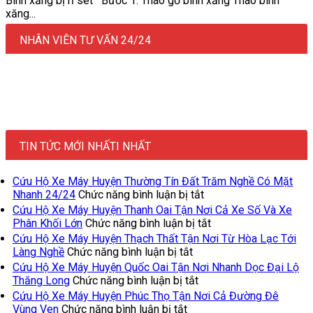
Bình xăng bị rỉ sét Bước 1: Tháo gỡ bình xăng Tháo bình
xăng...
NHÂN VIÊN TƯ VẤN 24/24
TIN TỨC MỚI NHẤTI NHẤT
Cứu Hộ Xe Máy Huyện Thường Tín Đất Trăm Nghề Có Mặt
ở
Nhanh 24/24
Chức năng bình luận bị tắt
Cứu
Cứu Hộ Xe Máy Huyện Thanh Oai Tận Nơi Cả Xe Số Và Xe
Hộ
ở
Phân Khối Lớn
Chức năng bình luận bị tắt
Xe
Cứu
Cứu Hộ Xe Máy Huyện Thạch Thất Tận Nơi Từ Hòa Lạc Tới
Máy
Hộ
ở
Làng Nghề
Chức năng bình luận bị tắt
Huyện
Xe
Cứu
Cứu Hộ Xe Máy Huyện Quốc Oai Tận Nơi Nhanh Dọc Đại Lộ
Thường
Máy
Hộ
ở
Thăng Long
Chức năng bình luận bị tắt
Tín
Huyện
Xe
Cứu
Cứu Hộ Xe Máy Huyện Phúc Thọ Tận Nơi Cả Đường Đê
Đất
Thanh
Máy
Hộ
ở
Vùng Ven
Chức năng bình luận bị tắt