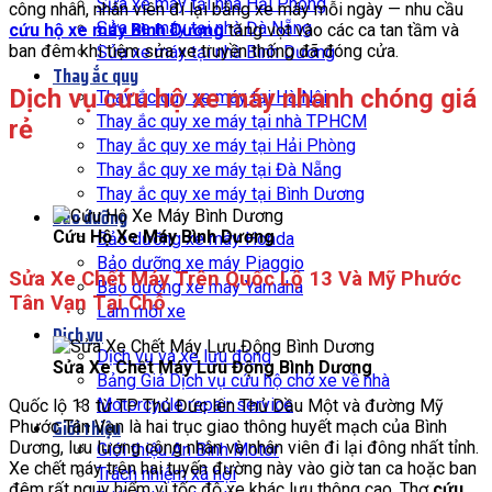
Sửa xe máy tại nhà Hải Phòng
công nhân, nhân viên đi lại bằng xe máy mỗi ngày — nhu cầu
Sửa xe máy tại nhà Đà Nẵng
cứu hộ xe máy Bình Dương
tăng vọt vào các ca tan tầm và
ban đêm khi tiệm sửa xe truyền thống đã đóng cửa.
Sửa xe máy tại nhà Bình Dương
Thay ắc quy
Dịch vụ cứu hộ xe máy nhanh chóng giá
Thay ắc quy xe máy tại Hà Nội
Thay ắc quy xe máy tại nhà TPHCM
rẻ
Thay ắc quy xe máy tại Hải Phòng
Thay ắc quy xe máy tại Đà Nẵng
Thay ắc quy xe máy tại Bình Dương
Bảo dưỡng
Cứu Hộ Xe Máy Bình Dương
Bảo dưỡng xe máy Honda
Bảo dưỡng xe máy Piaggio
Sửa Xe Chết Máy Trên Quốc Lộ 13 Và Mỹ Phước
Bảo dưỡng xe máy Yamaha
Tân Vạn Tại Chỗ
Làm mới xe
Dịch vụ
Dịch vụ vá xe lưu động
Sửa Xe Chết Máy Lưu Động Bình Dương
Bảng Giá Dịch vụ cứu hộ chở xe về nhà
Motorcycle repair service
Quốc lộ 13 từ TP Thủ Đức lên Thủ Dầu Một và đường Mỹ
Giới thiệu
Phước Tân Vạn là hai trục giao thông huyết mạch của Bình
Dương, lưu lượng công nhân và nhân viên đi lại đông nhất tỉnh.
Giới thiệu An Bình Motor
Xe chết máy trên hai tuyến đường này vào giờ tan ca hoặc ban
Trách nhiệm xã hội
đêm rất nguy hiểm vì tốc độ xe khác lưu thông cao. Thợ
cứu