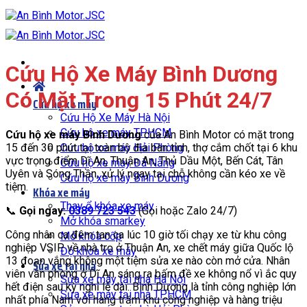
Bỏ
qua
nội
dung
Cứu Hộ
Xe Máy
Bình Dương
Có Mặt
Trong 15 Phút
24/7
Cứu hộ xe máy
Cứu Hộ Xe Máy Hà Nội
Cứu hộ xe máy TPHCM
Cứu hộ xe máy Bình Dương
của An Bình Motor có mặt trong
15 đến 30 phút tại toàn bộ địa bàn tỉnh, thợ cắm chốt tại 6 khu
Cứu hộ xe máy Hải Phòng
vực trọng điểm Dĩ An, Thuận An, Thủ Dầu Một, Bến Cát, Tân
Cứu hộ xe máy Đà Nẵng
Uyên và Sóng Thần, xử lý ngay tại chỗ không cần kéo xe về
Cứu hộ xe máy Bình Dương
tiệm.
Khóa xe máy
Thay ổ khóa xe máy
📞
Gọi ngay:
0389 723 543
(Gọi hoặc Zalo 24/7)
Mở khóa smarkey
Công nhân ca đêm tan ca lúc 10 giờ tối chạy xe từ khu công
Mở khóa cốp
nghiệp VSIP về nhà trọ ở Thuận An, xe chết máy giữa Quốc lộ
Độ khóa xe máy
13 đoạn vắng không một tiệm sửa xe nào còn mở cửa. Nhân
Sửa xe tại nhà
viên văn phòng ở Dĩ An sáng ra bấm đề xe không nổ vì ắc quy
Sửa xe máy tại nhà Hà Nội
hết điện sau kỳ nghỉ lễ dài. Bình Dương là tỉnh công nghiệp lớn
Sửa xe máy tại nhà TPHCM
nhất phía Nam với hàng trăm khu công nghiệp và hàng triệu