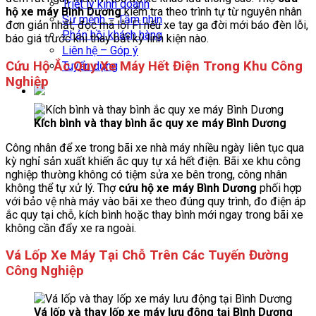
Triết lý kinh doanh
hộ xe máy Bình Dương
kiểm tra theo trình tự từ nguyên nhân
Sứ mệnh – Tầm nhìn
đơn giản nhất, đọc mã lỗi Fi nếu xe tay ga đời mới báo đèn lỗi,
Phản hồi khách hàng
báo giá trước khi thay bất kỳ linh kiện nào.
Liên hệ – Góp ý
Cứu Hộ Ắc Quy Xe Máy Hết Điện Trong Khu Công
Tuyển dụng
Nghiệp
Kích bình và thay bình ắc quy xe máy Bình Dương
Công nhân để xe trong bãi xe nhà máy nhiều ngày liên tục qua
kỳ nghỉ sản xuất khiến ắc quy tự xả hết điện. Bãi xe khu công
nghiệp thường không có tiệm sửa xe bên trong, công nhân
không thể tự xử lý. Thợ
cứu hộ xe máy Bình Dương
phối hợp
với bảo vệ nhà máy vào bãi xe theo đúng quy trình, đo điện áp
ắc quy tại chỗ, kích bình hoặc thay bình mới ngay trong bãi xe
không cần đẩy xe ra ngoài.
Vá Lốp Xe Máy Tại Chỗ Trên Các Tuyến Đường
Công Nghiệp
Vá lốp và thay lốp xe máy lưu động tại Bình Dương