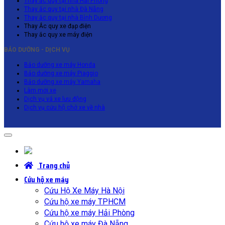
Thay ắc quy tại nhà Hải Phòng
Thay ắc quy tại nhà Đà Nẵng
Thay ắc quy tại nhà Bình Dương
Thay Ắc quy xe đạp điện
Thay ắc quy xe máy điện
BẢO DƯỠNG - DỊCH VỤ
Bảo dưỡng xe máy Honda
Bảo dưỡng xe máy Piaggio
Bảo dưỡng xe máy Yamaha
Làm mới xe
Dịch vụ vá xe lưu động
Dịch vụ cứu hộ chở xe về nhà
Trang chủ
Cứu hộ xe máy
Cứu Hộ Xe Máy Hà Nội
Cứu hộ xe máy TPHCM
Cứu hộ xe máy Hải Phòng
Cứu hộ xe máy Đà Nẵng