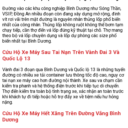
Đường vào các khu công nghiệp Bình Dương như Sóng Thần,
VSIP, Đồng An nhiều đoạn còn đang xây dựng mở rộng, đinh
vít rơi vãi trên mặt đường là nguyên nhân thủng lốp phổ biến
nhất của công nhân. Thủng lốp không ruột không thể bơm tạm
chạy tiếp, cần thợ đến vá lốp đúng kỹ thuật tại chỗ. Thợ mang
theo bộ vá lốp chuyên dụng và lốp dự phòng các size phổ
biến nhất tại Bình Dương.
Cứu Hộ Xe Máy Sau Tai Nạn Trên Vành Đai 3 Và
Quốc Lộ 13
Vành đai 3 đoạn qua Bình Dương và Quốc lộ 13 là những tuyến
đường có nhiều xe tải container lưu thông tốc độ cao, nguy cơ
tai nạn xe máy cao hơn đường nội thành. Xe sau va chạm cần
kiểm tra phanh và hệ thống điện trước khi tiếp tục di chuyển.
Thợ đến kiểm tra toàn bộ tình trạng xe, xác nhận an toàn trước
khi khách tự đi tiếp hoặc hỗ trợ đẩy xe về tiệm nếu hư hỏng
nặng.
Cứu Hộ Xe Máy Hết Xăng Trên Đường Vắng Bình
Dương