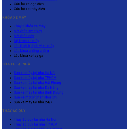
Cứu hộ xe đạp điện
Cứu hộ xe máy điện
KHÓA XE MÁY
Thay ổ khóa xe máy
Mở khóa smarkey
Mở khóa cốp
Độ khóa xe máy
Lắp thiết bị định vị xe máy
Lắp khóa chống chộm
Lắp khóa xe tay ga
SỬA XE TẠI NHÀ
Sửa xe máy tại nhà Hà Nội
Sửa xe máy tại nhà TPHCM
Sửa xe máy tại nhà Hải Phòng
Sửa xe máy tại nhà Đà Nẵng
Sửa xe máy tại nhà Bình Dương
Sửa xe motor phân khối lớn
Sửa xe máy tại nhà 24/7
THAY ẮC QUY
Thay ắc quy tại nhà Hà Nội
Thay ắc quy tại nhà TPHCM