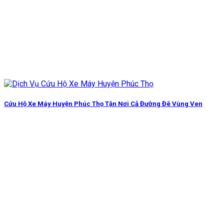
Cứu Hộ Xe Máy Huyện Phúc Thọ Tận Nơi Cả Đường Đê Vùng Ven