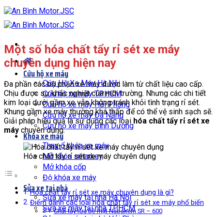
Bỏ
qua
nội
dung
Một số hóa chất tẩy rỉ sét xe máy
chuyên dụng hiện nay
Cứu hộ xe máy
Cứu Hộ Xe Máy Hà Nội
Đa phần các bộ phận xe máy được làm từ chất liệu cao cấp.
Chịu được sự khắc nghiệt của môi trường. Nhưng các chi tiết
Cứu hộ xe máy TPHCM
kim loại dưới gầm xe vẫn không tránh khỏi tình trạng rỉ sét.
Cứu hộ xe máy Hải Phòng
Khung gầm xe máy thường khá thấp để có thể vệ sinh sạch sẽ.
Cứu hộ xe máy Đà Nẵng
Giải pháp hiệu quả là sử dụng các loại
hóa chất tẩy rỉ sét xe
Cứu hộ xe máy Bình Dương
máy
chuyên dụng.
Khóa xe máy
Thay ổ khóa xe máy
Hóa chất tẩy rỉ sét xe máy chuyên dụng
Mở khóa smarkey
Mở khóa cốp
Độ khóa xe máy
Sửa xe tại nhà
Hóa chất tẩy rỉ sét xe máy chuyên dụng là gì?
Sửa xe máy tại nhà Hà Nội
Điểm danh các loại hóa chất tẩy rỉ sét xe máy phổ biến
Sửa xe máy tại nhà TPHCM
Chất tẩy rửa bề mặt Nabakem SR – 600