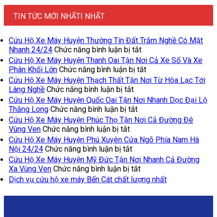
TIN TỨC MỚI NHẤTI NHẤT
Cứu Hộ Xe Máy Huyện Thường Tín Đất Trăm Nghề Có Mặt
ở
Nhanh 24/24
Chức năng bình luận bị tắt
Cứu
Cứu Hộ Xe Máy Huyện Thanh Oai Tận Nơi Cả Xe Số Và Xe
Hộ
ở
Phân Khối Lớn
Chức năng bình luận bị tắt
Xe
Cứu
Cứu Hộ Xe Máy Huyện Thạch Thất Tận Nơi Từ Hòa Lạc Tới
Máy
Hộ
ở
Làng Nghề
Chức năng bình luận bị tắt
Huyện
Xe
Cứu
Cứu Hộ Xe Máy Huyện Quốc Oai Tận Nơi Nhanh Dọc Đại Lộ
Thường
Máy
Hộ
ở
Thăng Long
Chức năng bình luận bị tắt
Tín
Huyện
Xe
Cứu
Cứu Hộ Xe Máy Huyện Phúc Thọ Tận Nơi Cả Đường Đê
Đất
Thanh
Máy
Hộ
ở
Vùng Ven
Chức năng bình luận bị tắt
Trăm
Oai
Huyện
Xe
Cứu
Cứu Hộ Xe Máy Huyện Phú Xuyên Cửa Ngõ Phía Nam Hà
Nghề
Tận
Thạch
Máy
Hộ
ở
Nội 24/24
Chức năng bình luận bị tắt
Có
Nơi
Thất
Huyện
Xe
Cứu
Cứu Hộ Xe Máy Huyện Mỹ Đức Tận Nơi Nhanh Cả Đường
Mặt
Cả
Tận
Quốc
Máy
Hộ
ở
Xa Vùng Ven
Chức năng bình luận bị tắt
Nhanh
Xe
Nơi
Oai
Huyện
Xe
Cứu
24/24
Không
Dịch vụ cứu hộ xe máy Bến Cát chất lượng nhất
Số
Từ
Tận
Phúc
Máy
Hộ
có
Và
Hòa
Nơi
Thọ
Huyện
Xe
bình
Xe
Lạc
Nhanh
Tận
Phú
Máy
luận
Phân
Tới
Dọc
Nơi
Xuyên
Huyện
ở
Khối