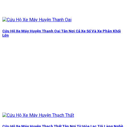
Cứu Hộ Xe Máy Huyện Thanh Oai Tận Nơi Cả Xe Số Và Xe Phân Khối
Lớn
Cứu Hộ Xe Máy Huyện Thạch Thất Tận Nơi Từ Hòa Lạc Tới Làng Nghề