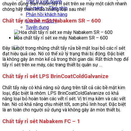
Triết lý kinh doanh
chuyên dụng. Bạn muốn tẩy rỉ sét trên xe máy một cách nhanh
Sứ mệnh – Tầm nhìn
chóng hãy tham khảo những loại sau nhé!
Phản hồi khách hàng
Chất tẩy rửa bề mặt Nabakem SR – 600
Liên hệ – Góp ý
Tuyển dụng
Hóa chất tẩy rỉ sét xe máy Nabakem SR – 600
Đây là một trong những chất tẩy rửa bề mặt loại bỏ các rỉ sét
đạt hiệu quả cao. Nó có thể xử lý trạng thái bị động. Đặc biệt
là không gây ăn mòn kể cả trong thời gian dài. Rất thích hợp để
tẩy rỉ sét trên xe máy, các trang thiết bị quân sự …
Chất tẩy rỉ sét LPS BrinCoatColdGalvanize
Chất tẩy này có khả năng sử dụng trên tất cả các bề mặt kim
loại, đặc biệt là nhôm. LPS BrinCoatColdGalvanize có khả
năng loại bỏ hoàn toàn các vết rỉ sét. Vị trí mạ kẽm và các vết
hàn. Nó có khả năng chịu nhiệt tốt, sơn phủ linh hoạt. Đặc biệt
là an toàn cho người sử dụng và không gây ăn mòn thiết bị.
Chất tẩy rỉ sét Nabakem FC – 1