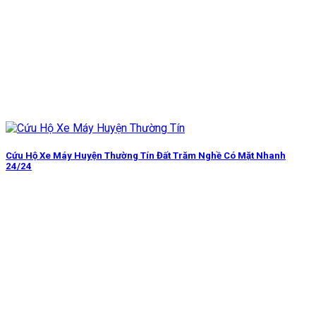
Cứu Hộ Xe Máy Huyện Thường Tín Đất Trăm Nghề Có Mặt Nhanh
24/24