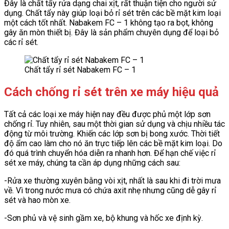
Đây là chất tẩy rửa dạng chai xịt, rất thuận tiện cho người sử
dụng. Chất tẩy này giúp loại bỏ rỉ sét trên các bề mặt kim loại
một cách tốt nhất. Nabakem FC – 1 không tạo ra bọt, không
gây ăn mòn thiết bị. Đây là sản phẩm chuyên dụng để loại bỏ
các rỉ sét.
Chất tẩy rỉ sét Nabakem FC – 1
Cách chống rỉ sét trên xe máy hiệu quả
Tất cả các loại xe máy hiện nay đều được phủ một lớp sơn
chống rỉ. Tuy nhiên, sau một thời gian sử dụng và chịu nhiều tác
động từ môi trường. Khiến các lớp sơn bị bong xước. Thời tiết
độ ẩm cao làm cho nó ăn trực tiếp lên các bề mặt kim loại. Do
đó quá trình chuyển hóa diễn ra nhanh hơn. Để hạn chế việc rỉ
sét xe máy, chúng ta cần áp dụng những cách sau:
-Rửa xe thường xuyên bằng vòi xịt, nhất là sau khi đi trời mưa
về. Vì trong nước mưa có chứa axit nhẹ nhưng cũng dễ gây rỉ
sét và hao mòn xe.
-Sơn phủ và vệ sinh gầm xe, bộ khung và hốc xe định kỳ.