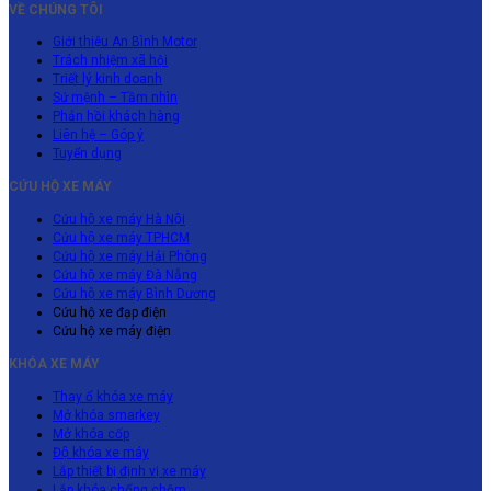
Làng
Đại
Cả
Cửa
VỀ CHÚNG TÔI
Mỹ
Dịch
Lớn
Nghề
Lộ
Đường
Ngõ
Đức
vụ
Giới thiệu An Bình Motor
Thăng
Đê
Phía
Tận
cứu
Trách nhiệm xã hội
Long
Vùng
Nam
Nơi
hộ
Triết lý kinh doanh
Ven
Hà
Nhanh
xe
Sứ mệnh – Tầm nhìn
Nội
Cả
Phản hồi khách hàng
máy
24/24
Liên hệ – Góp ý
Đường
Bến
Tuyển dụng
Xa
Cát
Vùng
chất
CỨU HỘ XE MÁY
Ven
lượng
Cứu hộ xe máy Hà Nội
nhất
Cứu hộ xe máy TPHCM
Cứu hộ xe máy Hải Phòng
Cứu hộ xe máy Đà Nẵng
Cứu hộ xe máy Bình Dương
Cứu hộ xe đạp điện
Cứu hộ xe máy điện
KHÓA XE MÁY
Thay ổ khóa xe máy
Mở khóa smarkey
Mở khóa cốp
Độ khóa xe máy
Lắp thiết bị định vị xe máy
Lắp khóa chống chộm