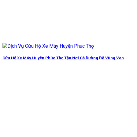
Cứu Hộ Xe Máy Huyện Phúc Thọ Tận Nơi Cả Đường Đê Vùng Ven