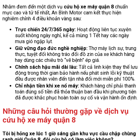
Nhằm đem đến một dịch vụ
cứu hộ xe máy quận 8
chuẩn
mực cao và tử tế nhất, An Bình Motor cam kết thực hiện
nghiêm chỉnh 4 điều khoản vàng sau:
Trực chiến 24/7/365 ngày:
Hoạt động liên tục xuyên
suốt không ngày nghỉ, kể cả mùng 1 Tết hay các ngày
mưa gió ngập lụt.
Giữ vững đạo đức nghề nghiệp:
Thợ máy lịch sự, trung
thực, tuyệt đối không tráo đổi đồ zin của xe khách hàng
hay dùng các chiêu trò “vẽ bệnh” ép giá.
Chính sách hậu mãi dài lâu:
Tất cả linh kiện thay thế lưu
động trong thời gian bảo hành nếu phát sinh lỗi kỹ thuật
đều được nhân viên đến tận nhà đổi mới miễn phí 100%.
Chỉ nhận tiền khi xe nổ máy:
Khách hàng chỉ phải thanh
toán đúng số tiền đã thỏa thuận ban đầu khi phương tiện
đã được khắc phục hoàn toàn sự cố và vận hành ổn định.
Những câu hỏi thường gặp về dịch vụ
cứu hộ xe máy quận 8
Tôi bị hỏng xe lúc 1 giờ sáng gần khu vực cầu chập chùng
ranh giới Quận 8, đội cứu hộ có làm việc không?