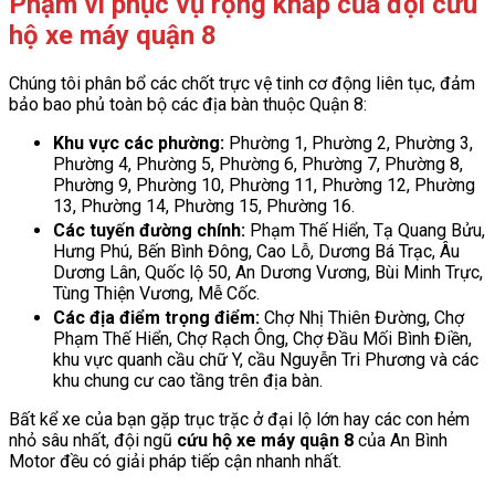
Phạm vi phục vụ rộng khắp của đội cứu
hộ xe máy quận 8
Chúng tôi phân bổ các chốt trực vệ tinh cơ động liên tục, đảm
bảo bao phủ toàn bộ các địa bàn thuộc Quận 8:
Khu vực các phường:
Phường 1, Phường 2, Phường 3,
Phường 4, Phường 5, Phường 6, Phường 7, Phường 8,
Phường 9, Phường 10, Phường 11, Phường 12, Phường
13, Phường 14, Phường 15, Phường 16.
Các tuyến đường chính:
Phạm Thế Hiển, Tạ Quang Bửu,
Hưng Phú, Bến Bình Đông, Cao Lỗ, Dương Bá Trạc, Âu
Dương Lân, Quốc lộ 50, An Dương Vương, Bùi Minh Trực,
Tùng Thiện Vương, Mễ Cốc.
Các địa điểm trọng điểm:
Chợ Nhị Thiên Đường, Chợ
Phạm Thế Hiển, Chợ Rạch Ông, Chợ Đầu Mối Bình Điền,
khu vực quanh cầu chữ Y, cầu Nguyễn Tri Phương và các
khu chung cư cao tầng trên địa bàn.
Bất kể xe của bạn gặp trục trặc ở đại lộ lớn hay các con hẻm
nhỏ sâu nhất, đội ngũ
cứu hộ xe máy quận 8
của An Bình
Motor đều có giải pháp tiếp cận nhanh nhất.