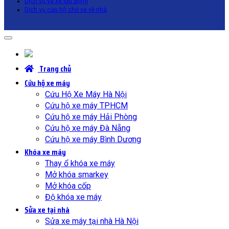
Dịch vụ vá xe lưu động
Dịch vụ cứu hộ chở xe về nhà
Trang chủ
Cứu hộ xe máy
Cứu Hộ Xe Máy Hà Nội
Cứu hộ xe máy TPHCM
Cứu hộ xe máy Hải Phòng
Cứu hộ xe máy Đà Nẵng
Cứu hộ xe máy Bình Dương
Khóa xe máy
Thay ổ khóa xe máy
Mở khóa smarkey
Mở khóa cốp
Độ khóa xe máy
Sửa xe tại nhà
Sửa xe máy tại nhà Hà Nội