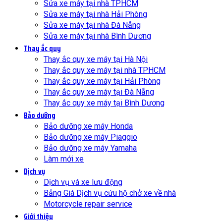
Sửa xe máy tại nhà TPHCM
Sửa xe máy tại nhà Hải Phòng
Sửa xe máy tại nhà Đà Nẵng
Sửa xe máy tại nhà Bình Dương
Thay ắc quy
Thay ắc quy xe máy tại Hà Nội
Thay ắc quy xe máy tại nhà TPHCM
Thay ắc quy xe máy tại Hải Phòng
Thay ắc quy xe máy tại Đà Nẵng
Thay ắc quy xe máy tại Bình Dương
Bảo dưỡng
Bảo dưỡng xe máy Honda
Bảo dưỡng xe máy Piaggio
Bảo dưỡng xe máy Yamaha
Làm mới xe
Dịch vụ
Dịch vụ vá xe lưu động
Bảng Giá Dịch vụ cứu hộ chở xe về nhà
Motorcycle repair service
Giới thiệu