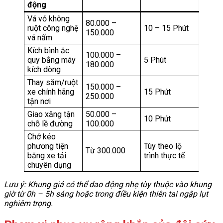
động
Vá vỏ không
80.000 –
ruột công nghệ
10 – 15 Phút
150.000
vá nấm
Kích bình ắc
100.000 –
quy bằng máy
5 Phút
180.000
kích dòng
Thay săm/ruột
150.000 –
xe chính hãng
15 Phút
250.000
tận nơi
Giao xăng tận
50.000 –
10 Phút
chỗ lề đường
100.000
Chở kéo
phương tiện
Tùy theo lộ
Từ 300.000
bằng xe tải
trình thực tế
chuyên dụng
Lưu ý: Khung giá có thể dao động nhẹ tùy thuộc vào khung
giờ từ 0h – 5h sáng hoặc trong điều kiện thiên tai ngập lụt
nghiêm trọng.