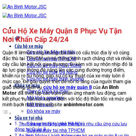
Bỏ
qua
nội
dung
Cứu Hộ Xe Máy Quận 8 Phục Vụ Tận
Nơi Khẩn Cấp 24/24
Cứu hộ xe máy
Cứu Hộ Xe Máy Hà Nội
Quận 8 là một trong những địa bàn có cấu trúc địa lý vô cùng
đặc thù tại TP.HCM với hệ thống kênh rạch chằng chịt và nhiều
Cứu hộ xe máy TPHCM
cây cầu lớn kết nối giao thương. Đi kèm với sự nhộn nhịp đó là
Cứu hộ xe máy Hải Phòng
áp lực giao thông đè nặng lên các cung đường trọng điểm,
Cứu hộ xe máy Đà Nẵng
khiến rủi ro hư hỏng, gặp sự cố kỹ thuật của xe máy luôn ở
Cứu hộ xe máy Bình Dương
mức cao. Để giải quyết triệt để nỗi lo lắng của người tham gia
Khóa xe máy
giao thông, dịch vụ
cứu hộ xe máy quận 8
của
An Bình
Thay ổ khóa xe máy
Motor
đã thiết lập các trạm phản ứng nhanh lưu động, cam
Mở khóa smarkey
kết phục vụ tận nơi xuyên đêm với tốc độ thần tốc và mức giá
minh bạch nhất trên website
anbinhmotor.com
.
Mở khóa cốp
Độ khóa xe máy
Sửa xe tại nhà
Sửa xe máy tại nhà Hà Nội
Thực trạng hạ tầng giao thông và nhu cầu ứng cứu lưu
động tại Quận 8
Sửa xe máy tại nhà TPHCM
An Bình Motor Là Hệ thống cứu hộ xe máy quận 8 uy tín