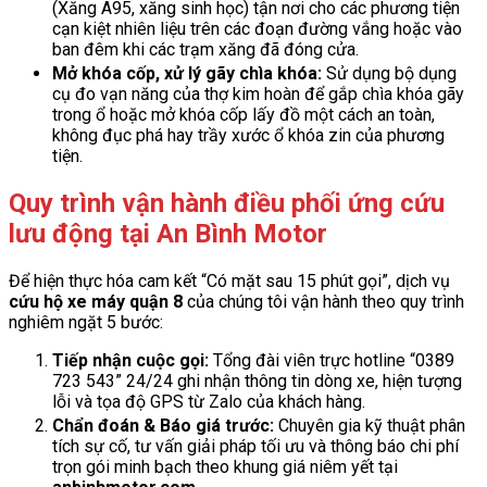
(Xăng A95, xăng sinh học) tận nơi cho các phương tiện
cạn kiệt nhiên liệu trên các đoạn đường vắng hoặc vào
ban đêm khi các trạm xăng đã đóng cửa.
Mở khóa cốp, xử lý gãy chìa khóa:
Sử dụng bộ dụng
cụ đo vạn năng của thợ kim hoàn để gắp chìa khóa gãy
trong ổ hoặc mở khóa cốp lấy đồ một cách an toàn,
không đục phá hay trầy xước ổ khóa zin của phương
tiện.
Quy trình vận hành điều phối ứng cứu
lưu động tại An Bình Motor
Để hiện thực hóa cam kết “Có mặt sau 15 phút gọi”, dịch vụ
cứu hộ xe máy quận 8
của chúng tôi vận hành theo quy trình
nghiêm ngặt 5 bước:
Tiếp nhận cuộc gọi:
Tổng đài viên trực hotline “0389
723 543” 24/24 ghi nhận thông tin dòng xe, hiện tượng
lỗi và tọa độ GPS từ Zalo của khách hàng.
Chẩn đoán & Báo giá trước:
Chuyên gia kỹ thuật phân
tích sự cố, tư vấn giải pháp tối ưu và thông báo chi phí
trọn gói minh bạch theo khung giá niêm yết tại