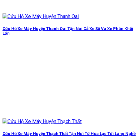
Cứu Hộ Xe Máy Huyện Thanh Oai Tận Nơi Cả Xe Số Và Xe Phân Khối
Lớn
Cứu Hộ Xe Máy Huyện Thạch Thất Tận Nơi Từ Hòa Lạc Tới Làng Nghề