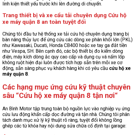
linh kiện thiết yếu trước khi lên đường di chuyển.
Trang thiết bị và xe cẩu tải chuyên dụng Cứu hộ
xe máy quận 8 an toàn tuyệt đối
Chúng tôi đầu tư hệ thống xe tải cứu hộ chuyên dụng trang bị
bàn nâng thủy lực để ứng cứu các dòng xe phân khối lớn (PKL)
như Kawasaki, Ducati, Honda CB400 hoặc xe tay ga đắt tiền
như Vespa, SH. Bên cạnh đó, các bộ thiết bị đo kiểm dòng
điện, máy kích dòng ắc quy cao cấp và dụng cụ vá nấm lốp
không ruột hiện đại luôn được tích hợp sẵn trên mỗi xe cơ
động, sẵn sàng phục vụ khách hàng khi có yêu cầu
cứu hộ xe
máy quận 8
.
Các hạng mục ứng cứu kỹ thuật chuyên
sâu “Cứu hộ xe máy quận 8 tận nơi
“
An Bình Motor tập trung toàn bộ nguồn lực vào nghiệp vụ ứng
cứu lưu động khẩn cấp dọc đường và tận nhà. Chúng tôi phân
tách danh mục xử lý kỹ thuật rõ ràng, tuyệt đối không lồng
ghép các từ khóa hay nội dung sửa chữa cố định tại garage: