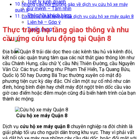
Triết lý kinh doanh
Những câu hỏi thường gặp về dịch vụ cứu hộ xe máy
Sứ mệnh – Tầm nhìn
quận 8
Phản hồi khách hàng
Lời kết về chất lượng của dịch vụ cứu hộ xe máy quận 8
Liên hệ – Góp ý
Thực trạng hạ tầng giao thông và nhu
Tuyển dụng
cầu ứng cứu lưu động tại Quận 8
Địa bàn Quận 8 trải dài dọc theo các kênh tàu hủ và kênh đôi,
kết nối các quận trung tâm qua các nút thắt giao thông lớn như
cầu Chánh Hưng, cầu chữ Y, cầu Nhị Thiên Đường, cầu Nguyễn
Văn Cừ. Các trục đường như Phạm Thế Hiển, Tạ Quang Bửu,
Quốc lộ 50 hay Dương Bá Trạc thường xuyên có mật độ
phương tiện cực kỳ dày đặc. Chỉ cần một sự cố nhỏ như cán
đinh, hỏng bình điện hay chết máy đột ngột trên dốc cầu vào
giờ cao điểm hoặc đêm muộn cũng đủ biến hành trình của bạn
thành ác mộng.
Cứu hộ xe máy Quận 8
Dịch vụ
cứu hộ xe máy quận 8
chuyên nghiệp ra đời chính là
giải pháp tối ưu cho người dân trong khu vực. Thay vì phải vất
vả dắt bộ xe máy qua những cây cầu dài dốc, hoặc đối mặt với