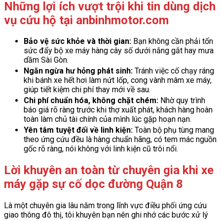
Những lợi ích vượt trội khi tin dùng dịch
vụ cứu hộ tại anbinhmotor.com
Bảo vệ sức khỏe và thời gian:
Bạn không cần phải tốn
sức đẩy bộ xe máy hàng cây số dưới nắng gắt hay mưa
dầm Sài Gòn.
Ngăn ngừa hư hỏng phát sinh:
Tránh việc cố chạy ráng
khi bánh xe hết hơi làm nứt lốp, cong vành mâm xe máy,
giúp tiết kiệm chi phí thay mới về sau.
Chi phí chuẩn hóa, không chặt chém:
Nhờ quy trình
báo giá rõ ràng trước khi thợ xuất phát, khách hàng hoàn
toàn làm chủ tài chính của mình lúc gặp hoạn nạn.
Yên tâm tuyệt đối về linh kiện:
Toàn bộ phụ tùng mang
theo ứng cứu đều là hàng chuẩn hãng, có tem mác nguồn
gốc rõ ràng, nói không với linh kiện cũ trôi nổi.
Lời khuyên an toàn từ chuyên gia khi xe
máy gặp sự cố dọc đường Quận 8
Là một chuyên gia lâu năm trong lĩnh vực điều phối ứng cứu
giao thông đô thị, tôi khuyên bạn nên ghi nhớ các bước xử lý