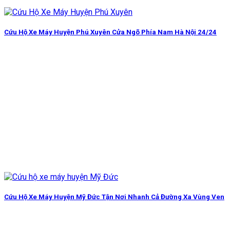
Cứu Hộ Xe Máy Huyện Phú Xuyên Cửa Ngõ Phía Nam Hà Nội 24/24
Cứu Hộ Xe Máy Huyện Mỹ Đức Tận Nơi Nhanh Cả Đường Xa Vùng Ven