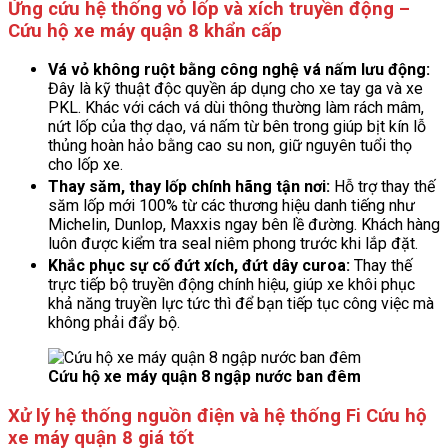
Ứng cứu hệ thống vỏ lốp và xích truyền động –
Cứu hộ xe máy quận 8 khẩn cấp
Vá vỏ không ruột bằng công nghệ vá nấm lưu động:
Đây là kỹ thuật độc quyền áp dụng cho xe tay ga và xe
PKL. Khác với cách vá dùi thông thường làm rách mâm,
nứt lốp của thợ dạo, vá nấm từ bên trong giúp bịt kín lỗ
thủng hoàn hảo bằng cao su non, giữ nguyên tuổi thọ
cho lốp xe.
Thay săm, thay lốp chính hãng tận nơi:
Hỗ trợ thay thế
săm lốp mới 100% từ các thương hiệu danh tiếng như
Michelin, Dunlop, Maxxis ngay bên lề đường. Khách hàng
luôn được kiểm tra seal niêm phong trước khi lắp đặt.
Khắc phục sự cố đứt xích, đứt dây curoa:
Thay thế
trực tiếp bộ truyền động chính hiệu, giúp xe khôi phục
khả năng truyền lực tức thì để bạn tiếp tục công việc mà
không phải đẩy bộ.
Cứu hộ xe máy quận 8 ngập nước ban đêm
Xử lý hệ thống nguồn điện và hệ thống Fi Cứu hộ
xe máy quận 8 giá tốt