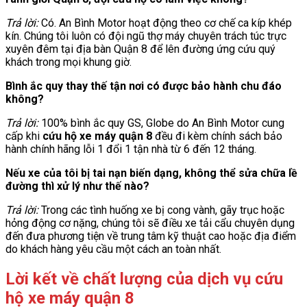
Trả lời:
Có. An Bình Motor hoạt động theo cơ chế ca kíp khép
kín. Chúng tôi luôn có đội ngũ thợ máy chuyên trách túc trực
xuyên đêm tại địa bàn Quận 8 để lên đường ứng cứu quý
khách trong mọi khung giờ.
Bình ắc quy thay thế tận nơi có được bảo hành chu đáo
không?
Trả lời:
100% bình ắc quy GS, Globe do An Bình Motor cung
cấp khi
cứu hộ xe máy quận 8
đều đi kèm chính sách bảo
hành chính hãng lỗi 1 đổi 1 tận nhà từ 6 đến 12 tháng.
Nếu xe của tôi bị tai nạn biến dạng, không thể sửa chữa lề
đường thì xử lý như thế nào?
Trả lời:
Trong các tình huống xe bị cong vành, gãy trục hoặc
hỏng động cơ nặng, chúng tôi sẽ điều xe tải cẩu chuyên dụng
đến đưa phương tiện về trung tâm kỹ thuật cao hoặc địa điểm
do khách hàng yêu cầu một cách an toàn nhất.
Lời kết về chất lượng của dịch vụ cứu
hộ xe máy quận 8