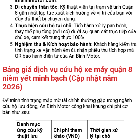
anbinhmotor.com
.
Di chuyển thần tốc:
Kỹ thuật viên tại trạm vệ tinh Quận
8 gần nhất lập tức xuất kích hướng về vị trí của bạn với
đầy đủ thiết bị chuyên dụng.
Thực hiện cứu hộ tại chỗ:
Tiến hành xử lý pan bệnh,
thay thế phụ tùng (nếu có) dưới sự quan sát trực tiếp của
chủ xe, cam kết trung thực 100%.
Nghiệm thu & Kích hoạt bảo hành:
Khách hàng kiểm tra
tình trạng xe vận hành êm ái, nhận phiếu thu tích hợp mã
QR bảo hành điện tử của An Bình Motor.
Bảng giá dịch vụ cứu hộ xe máy quận 8
niêm yết minh bạch (Cập nhật năm
2026)
Để tránh tình trạng mập mờ tài chính thường gặp trong ngành
cứu hộ lưu động, An Bình Motor công khai khung chi phí cơ
bản như sau:
Danh mục
ứng cứu kỹ
Chi phí tham
Thời gian xử
thuật lưu
khảo (VNĐ)
lý tại chỗ