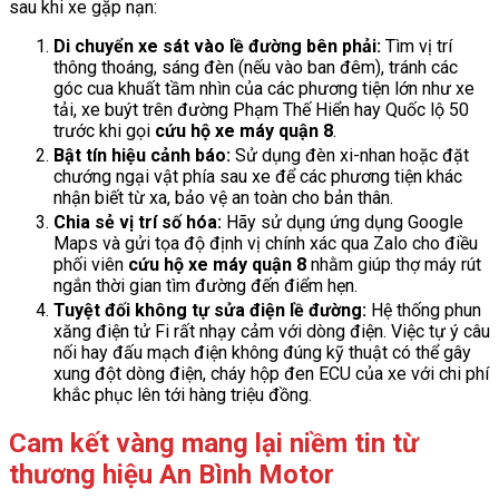
sau khi xe gặp nạn:
Di chuyển xe sát vào lề đường bên phải:
Tìm vị trí
thông thoáng, sáng đèn (nếu vào ban đêm), tránh các
góc cua khuất tầm nhìn của các phương tiện lớn như xe
tải, xe buýt trên đường Phạm Thế Hiển hay Quốc lộ 50
trước khi gọi
cứu hộ xe máy quận 8
.
Bật tín hiệu cảnh báo:
Sử dụng đèn xi-nhan hoặc đặt
chướng ngại vật phía sau xe để các phương tiện khác
nhận biết từ xa, bảo vệ an toàn cho bản thân.
Chia sẻ vị trí số hóa:
Hãy sử dụng ứng dụng Google
Maps và gửi tọa độ định vị chính xác qua Zalo cho điều
phối viên
cứu hộ xe máy quận 8
nhằm giúp thợ máy rút
ngắn thời gian tìm đường đến điểm hẹn.
Tuyệt đối không tự sửa điện lề đường:
Hệ thống phun
xăng điện tử Fi rất nhạy cảm với dòng điện. Việc tự ý câu
nối hay đấu mạch điện không đúng kỹ thuật có thể gây
xung đột dòng điện, cháy hộp đen ECU của xe với chi phí
khắc phục lên tới hàng triệu đồng.
Cam kết vàng mang lại niềm tin từ
thương hiệu An Bình Motor