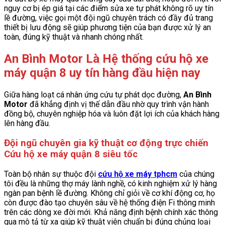
nguy cơ bị ép giá tại các điểm sửa xe tự phát không rõ uy tín
lề đường, việc gọi một đội ngũ chuyên trách có đầy đủ trang
thiết bị lưu động sẽ giúp phương tiện của bạn được xử lý an
toàn, đúng kỹ thuật và nhanh chóng nhất.
An Bình Motor Là Hệ thống cứu hộ xe
máy quận 8 uy tín hàng đầu hiện nay
Giữa hàng loạt cá nhân ứng cứu tự phát dọc đường,
An Bình
Motor
đã khẳng định vị thế dẫn đầu nhờ quy trình vận hành
đồng bộ, chuyên nghiệp hóa và luôn đặt lợi ích của khách hàng
lên hàng đầu.
Đội ngũ chuyên gia kỹ thuật cơ động trực chiến
Cứu hộ xe máy quận 8 siêu tốc
Toàn bộ nhân sự thuộc đội
cứu hộ xe máy tphcm
của chúng
tôi đều là những thợ máy lành nghề, có kinh nghiệm xử lý hàng
ngàn pan bệnh lề đường. Không chỉ giỏi về cơ khí động cơ, họ
còn được đào tạo chuyên sâu về hệ thống điện Fi thông minh
trên các dòng xe đời mới. Khả năng định bệnh chính xác thông
qua mô tả từ xa giúp kỹ thuật viên chuẩn bị đúng chủng loại