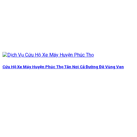
Cứu Hộ Xe Máy Huyện Phúc Thọ Tận Nơi Cả Đường Đê Vùng Ven