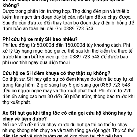
không?
Được trong phần lớn trường hợp. Thợ dùng đèn pin và thiết bị
kiểm tra mạch tìm đoạn dây bị cắn, nối tạm để xe chạy được.
Sau đó cần đưa xe đến thay toàn bộ đoạn dây điện bị hỏng để
đảm bảo an toàn lâu dài. Gọi 0389 723 543.
Phí cứu hộ xe máy SH bao nhiêu?
Phí lưu động từ 50.000đ đến 150.000đ tùy khoảng cách. Phí
xử lý tùy hạng mục, báo giá cụ thể sau khi thợ kiểm tra thực tế
trước khi làm bất kỳ việc gì. Gọi 0389 723 543 để được báo
phí ước tính ngay qua điện thoại.
Cứu hộ xe SH đêm khuya có thợ thật sự không?
Có thật sự. SH hay gặp sự cố đêm khuya do bình ắc quy tự xả
trong tầng hầm. 2 giờ sáng hay 5 giờ sáng gọi 0389 723 543
đều có người nghe máy và thợ xuất phát thật. Phí đêm từ 22h
đến 6h sáng cao hơn 30 đến 50 phần trăm, thông báo trước khi
thợ xuất phát.
Xe SH hụt ga khi tăng tốc có cần gọi cứu hộ không hay tự
chạy về tiệm được?
Nếu xe vẫn đề nổ và chạy được dù hụt ga thì có thể tự chạy
nhưng không nên chạy xa và tránh tăng ga đột ngột. Thợ có thể
đến tận nơi vệ sinh bướm ga và kim phun tại chỗ nếu bạn