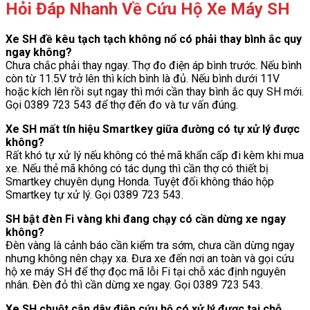
Hỏi Đáp Nhanh Về Cứu Hộ Xe Máy SH
Xe SH đề kêu tạch tạch không nổ có phải thay bình ắc quy
ngay không?
Chưa chắc phải thay ngay. Thợ đo điện áp bình trước. Nếu bình
còn từ 11.5V trở lên thì kích bình là đủ. Nếu bình dưới 11V
hoặc kích lên rồi sụt ngay thì mới cần thay bình ắc quy SH mới.
Gọi 0389 723 543 để thợ đến đo và tư vấn đúng.
Xe SH mất tín hiệu Smartkey giữa đường có tự xử lý được
không?
Rất khó tự xử lý nếu không có thẻ mã khẩn cấp đi kèm khi mua
xe. Nếu thẻ mã không có tác dụng thì cần thợ có thiết bị
Smartkey chuyên dụng Honda. Tuyệt đối không tháo hộp
Smartkey tự xử lý. Gọi 0389 723 543.
SH bật đèn Fi vàng khi đang chạy có cần dừng xe ngay
không?
Đèn vàng là cảnh báo cần kiểm tra sớm, chưa cần dừng ngay
nhưng không nên chạy xa. Đưa xe đến nơi an toàn và gọi cứu
hộ xe máy SH để thợ đọc mã lỗi Fi tại chỗ xác định nguyên
nhân. Đèn đỏ thì cần dừng xe ngay. Gọi 0389 723 543.
Xe SH chuột cắn dây điện cứu hộ có xử lý được tại chỗ