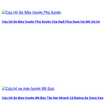
Cứu Hộ Xe Máy Huyện Phú Xuyên Cửa Ngõ Phía Nam Hà Nội 24/24
Cứu Hộ Xe Máy Huyện Mỹ Đức Tận Nơi Nhanh Cả Đường Xa Vùng Ven