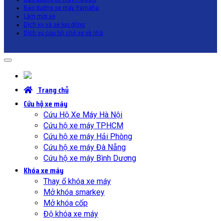
Bảo dưỡng xe máy Yamaha
Làm mới xe
Dịch vụ vá xe lưu động
Dịch vụ cứu hộ chở xe về nhà
Trang chủ
Cứu hộ xe máy
Cứu Hộ Xe Máy Hà Nội
Cứu hộ xe máy TPHCM
Cứu hộ xe máy Hải Phòng
Cứu hộ xe máy Đà Nẵng
Cứu hộ xe máy Bình Dương
Khóa xe máy
Thay ổ khóa xe máy
Mở khóa smarkey
Mở khóa cốp
Độ khóa xe máy