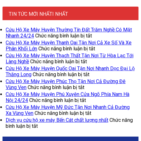
TIN TỨC MỚI NHẤTI NHẤT
Cứu Hộ Xe Máy Huyện Thường Tín Đất Trăm Nghề Có Mặt
ở
Nhanh 24/24
Chức năng bình luận bị tắt
Cứu
Cứu Hộ Xe Máy Huyện Thanh Oai Tận Nơi Cả Xe Số Và Xe
Hộ
ở
Phân Khối Lớn
Chức năng bình luận bị tắt
Xe
Cứu
Cứu Hộ Xe Máy Huyện Thạch Thất Tận Nơi Từ Hòa Lạc Tới
Máy
Hộ
ở
Làng Nghề
Chức năng bình luận bị tắt
Huyện
Xe
Cứu
Cứu Hộ Xe Máy Huyện Quốc Oai Tận Nơi Nhanh Dọc Đại Lộ
Thường
Máy
Hộ
ở
Thăng Long
Chức năng bình luận bị tắt
Tín
Huyện
Xe
Cứu
Cứu Hộ Xe Máy Huyện Phúc Thọ Tận Nơi Cả Đường Đê
Đất
Thanh
Máy
Hộ
ở
Vùng Ven
Chức năng bình luận bị tắt
Trăm
Oai
Huyện
Xe
Cứu
Cứu Hộ Xe Máy Huyện Phú Xuyên Cửa Ngõ Phía Nam Hà
Nghề
Tận
Thạch
Máy
Hộ
ở
Nội 24/24
Chức năng bình luận bị tắt
Có
Nơi
Thất
Huyện
Xe
Cứu
Cứu Hộ Xe Máy Huyện Mỹ Đức Tận Nơi Nhanh Cả Đường
Mặt
Cả
Tận
Quốc
Máy
Hộ
ở
Xa Vùng Ven
Chức năng bình luận bị tắt
Nhanh
Xe
Nơi
Oai
Huyện
Xe
Cứu
24/24
Dịch vụ cứu hộ xe máy Bến Cát chất lượng nhất
Số
Chức năng
Từ
Tận
Phúc
Máy
Hộ
ở
bình luận bị tắt
Và
Hòa
Nơi
Thọ
Huyện
Xe
Dịch
Xe
Lạc
Nhanh
Tận
Phú
Máy
vụ
Phân
Tới
Dọc
Nơi