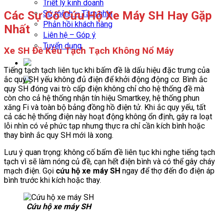
Triết lý kinh doanh
Các Sự Cố Cứu Hộ Xe Máy SH Hay Gặp
Sứ mệnh – Tầm nhìn
Phản hồi khách hàng
Nhất
Liên hệ – Góp ý
Tuyển dụng
Xe SH Đề Kêu Tạch Tạch Không Nổ Máy
Tiếng tạch tạch liên tục khi bấm đề là dấu hiệu đặc trưng của
ắc quy SH yếu không đủ điện để khởi động động cơ. Bình ắc
quy SH đóng vai trò cấp điện không chỉ cho hệ thống đề mà
còn cho cả hệ thống nhận tín hiệu Smartkey, hệ thống phun
xăng Fi và toàn bộ bảng đồng hồ điện tử. Khi ắc quy yếu, tất
cả các hệ thống điện này hoạt động không ổn định, gây ra loạt
lỗi nhìn có vẻ phức tạp nhưng thực ra chỉ cần kích bình hoặc
thay bình ắc quy SH mới là xong.
Lưu ý quan trọng: không cố bấm đề liên tục khi nghe tiếng tạch
tạch vì sẽ làm nóng củ đề, cạn hết điện bình và có thể gây cháy
mạch điện. Gọi
cứu hộ xe máy SH
ngay để thợ đến đo điện áp
bình trước khi kích hoặc thay.
Cứu hộ xe máy SH