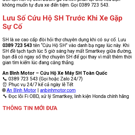
không muốn tự đưa xe đến tiệm. Gọi 0389 723 543.
Lưu Số Cứu Hộ SH Trước Khi Xe Gặp
Sự Cố
SH là xe cao cấp đòi hỏi thợ chuyên dụng khi có sự cố. Lưu
0389 723 543
tên “Cứu Hộ SH” vào danh bạ ngay lúc này. Khi
SH đề tạch tạch lúc 5 giờ sáng hay mất Smartkey giữa đường,
bạn đã có ngay số thợ chuyên SH để gọi thay vì mất thêm thời
gian tìm kiếm lúc đang căng thẳng.
An Bình Motor – Cứu Hộ Xe Máy SH Toàn Quốc
📞 0389 723 543 (Gọi hoặc Zalo 24/7)
⏰ Phục vụ 24/7 kể cả ngày lễ Tết
🌐
An Bình Motor
|
anbinhmotor.com
🔧 Đọc lỗi Fi OBD, xử lý Smartkey, linh kiện Honda chính hãng
THÔNG TIN MỚI ĐƯA