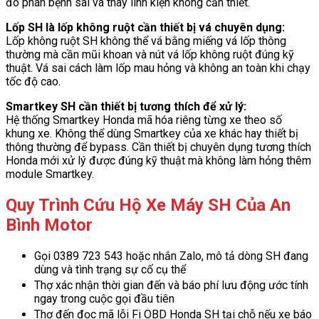
đó phán bệnh sai và thay linh kiện không cần thiết.
Lốp SH là lốp không ruột cần thiết bị vá chuyên dụng:
Lốp không ruột SH không thể vá bằng miếng vá lốp thông
thường mà cần mũi khoan và nút vá lốp không ruột đúng kỹ
thuật. Vá sai cách làm lốp mau hỏng và không an toàn khi chạy
tốc độ cao.
Smartkey SH cần thiết bị tương thích để xử lý:
Hệ thống Smartkey Honda mã hóa riêng từng xe theo số
khung xe. Không thể dùng Smartkey của xe khác hay thiết bị
thông thường để bypass. Cần thiết bị chuyên dụng tương thích
Honda mới xử lý được đúng kỹ thuật mà không làm hỏng thêm
module Smartkey.
Quy Trình Cứu Hộ Xe Máy SH Của An
Bình Motor
Gọi 0389 723 543 hoặc nhắn Zalo, mô tả dòng SH đang
dùng và tình trạng sự cố cụ thể
Thợ xác nhận thời gian đến và báo phí lưu động ước tính
ngay trong cuộc gọi đầu tiên
Thợ đến đọc mã lỗi Fi OBD Honda SH tại chỗ nếu xe báo