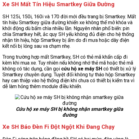
Xe SH Mất Tín Hiệu Smartkey Giữa Đường
SH 125i, 150i, 160i và 170 đời mới đều trang bị Smartkey. Mất
tín hiệu Smartkey giữa đường khiến xe không thể mở khóa và
khởi động dù bấm chìa nhiều lần. Nguyên nhân phổ biến: pin
chìa Smartkey hết, ắc quy SH yếu không đủ điện cho hệ thống
nhận tín hiệu, hộp Smartkey bị ẩm do đi mưa hoặc dây điện
kết nối bị lỏng sau va chạm nhẹ.
Trong trường hợp mất Smartkey, SH có thẻ mã khẩn cấp đi
kèm khi mua xe. Tuy nhiên nếu không nhớ thẻ mã hoặc thẻ mã
không có tác dụng, cần gọi
cứu hộ xe máy SH
có thiết bị xử lý
Smartkey chuyên dụng. Tuyệt đối không tự tháo hộp Smartkey
hay can thiệp vào hệ thống điện khi chưa có thiết bị kiểm tra vì
dễ làm hỏng thêm module điều khiển.
Cứu hộ xe máy SH bị không nhận smartkey giữa
đường
Xe SH Báo Đèn Fi Đột Ngột Khi Đang Chạy