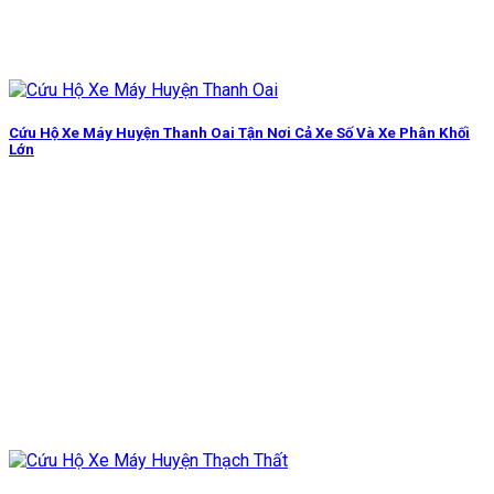
Cứu Hộ Xe Máy Huyện Thanh Oai Tận Nơi Cả Xe Số Và Xe Phân Khối
Lớn