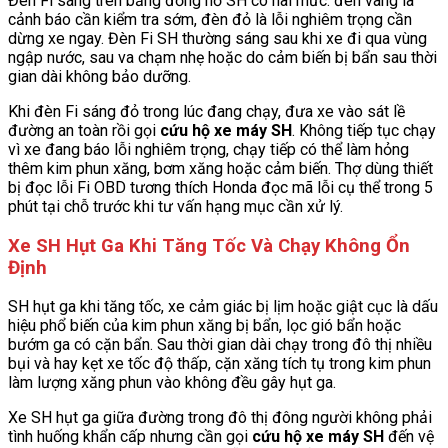
Đèn Fi sáng trên bảng đồng hồ SH có hai mức: đèn vàng là
cảnh báo cần kiểm tra sớm, đèn đỏ là lỗi nghiêm trọng cần
dừng xe ngay. Đèn Fi SH thường sáng sau khi xe đi qua vùng
ngập nước, sau va chạm nhẹ hoặc do cảm biến bị bẩn sau thời
gian dài không bảo dưỡng.
Khi đèn Fi sáng đỏ trong lúc đang chạy, đưa xe vào sát lề
đường an toàn rồi gọi
cứu hộ xe máy SH
. Không tiếp tục chạy
vì xe đang báo lỗi nghiêm trọng, chạy tiếp có thể làm hỏng
thêm kim phun xăng, bơm xăng hoặc cảm biến. Thợ dùng thiết
bị đọc lỗi Fi OBD tương thích Honda đọc mã lỗi cụ thể trong 5
phút tại chỗ trước khi tư vấn hạng mục cần xử lý.
Xe SH Hụt Ga Khi Tăng Tốc Và Chạy Không Ổn
Định
SH hụt ga khi tăng tốc, xe cảm giác bị lịm hoặc giật cục là dấu
hiệu phổ biến của kim phun xăng bị bẩn, lọc gió bẩn hoặc
bướm ga có cặn bẩn. Sau thời gian dài chạy trong đô thị nhiều
bụi và hay kẹt xe tốc độ thấp, cặn xăng tích tụ trong kim phun
làm lượng xăng phun vào không đều gây hụt ga.
Xe SH hụt ga giữa đường trong đô thị đông người không phải
tình huống khẩn cấp nhưng cần gọi
cứu hộ xe máy SH
đến vệ