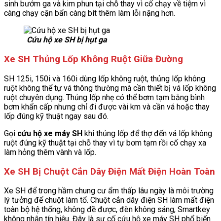
sinh bướm ga và kim phun tại chỗ thay vì cố chạy về tiệm vì
càng chạy cặn bẩn càng bít thêm làm lỗi nặng hơn.
Cứu hộ xe SH bị hụt ga
Xe SH Thủng Lốp Không Ruột Giữa Đường
SH 125i, 150i và 160i dùng lốp không ruột, thủng lốp không
ruột không thể tự vá thông thường mà cần thiết bị vá lốp không
ruột chuyên dụng. Thủng lốp nhẹ có thể bơm tạm bằng bình
bơm khẩn cấp nhưng chỉ đi được vài km và cần vá hoặc thay
lốp đúng kỹ thuật ngay sau đó.
Gọi
cứu hộ xe máy SH
khi thủng lốp để thợ đến vá lốp không
ruột đúng kỹ thuật tại chỗ thay vì tự bơm tạm rồi cố chạy xa
làm hỏng thêm vành và lốp.
Xe SH Bị Chuột Cắn Dây Điện Mất Điện Hoàn Toàn
Xe SH để trong hầm chung cư ẩm thấp lâu ngày là môi trường
lý tưởng để chuột làm tổ. Chuột cắn dây điện SH làm mất điện
toàn bộ hệ thống, không đề được, đèn không sáng, Smartkey
không nhận tín hiệu. Đây là sự cố cứu hộ xe máy SH phổ biến