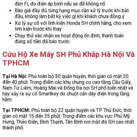
đèn Fi, đo điện áp bình nếu xe đề không nổ
Báo giá đầy đủ từng hạng mục cần xử lý trước khi bắt
đầu, không làm bất kỳ việc gì khi khách chưa đồng ý
Xử lý sự cố với linh kiện Honda SH chính hãng, cho xem
linh kiện trước khi thay
Chạy thử xác nhận xe hoạt động ổn định, thanh toán
đúng số tiền đã báo trước
Cứu Hộ Xe Máy SH Phủ Khắp Hà Nội Và
TPHCM
Tại Hà Nội:
Phủ toàn bộ 30 quận huyện, thời gian có mặt 20
đến 40 phút. Trọng điểm các khu chung cư cao tầng Cầu Giấy,
Nam Từ Liêm, Hoàng Mai và Đống Đa nơi SH phổ biến nhất và
hay xảy ra sự cố Smartkey do chuột cắn dây điện trong tầng
hầm.
Tại TPHCM:
Phủ toàn bộ 22 quận huyện và TP Thủ Đức, thời
gian có mặt 15 đến 35 phút. Trọng điểm các khu vực Phú Mỹ
Hưng, Thảo Điền, Bình Thạnh, Tân Bình nơi mật độ SH cao nhất
thành phố.