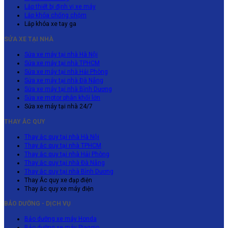
Lắp thiết bị định vị xe máy
Lắp khóa chống chộm
Lắp khóa xe tay ga
SỬA XE TẠI NHÀ
Sửa xe máy tại nhà Hà Nội
Sửa xe máy tại nhà TPHCM
Sửa xe máy tại nhà Hải Phòng
Sửa xe máy tại nhà Đà Nẵng
Sửa xe máy tại nhà Bình Dương
Sửa xe motor phân khối lớn
Sửa xe máy tại nhà 24/7
THAY ẮC QUY
Thay ắc quy tại nhà Hà Nội
Thay ắc quy tại nhà TPHCM
Thay ắc quy tại nhà Hải Phòng
Thay ắc quy tại nhà Đà Nẵng
Thay ắc quy tại nhà Bình Dương
Thay Ắc quy xe đạp điện
Thay ắc quy xe máy điện
BẢO DƯỠNG - DỊCH VỤ
Bảo dưỡng xe máy Honda
Bảo dưỡng xe máy Piaggio