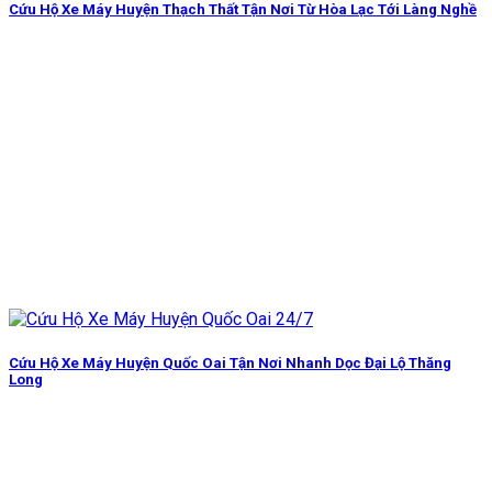
Cứu Hộ Xe Máy Huyện Thạch Thất Tận Nơi Từ Hòa Lạc Tới Làng Nghề
Cứu Hộ Xe Máy Huyện Quốc Oai Tận Nơi Nhanh Dọc Đại Lộ Thăng
Long