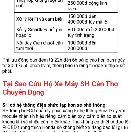
Thay lốp không ruột tại
250.000đ cộng linh
chỗ
kiện
150.000đ đến
Xử lý lỗi Fi và cảm biến
400.000đ tùy mã lỗi
Xử lý Smartkey hết pin
80.000đ đến 200.000đ
hoặc lỗi
tùy tình trạng
Nối dây điện chuột cắn
100.000đ đến
tạm thời
200.000đ
Phí lưu động ban đêm từ 22h đến 6h sáng cao hơn ban ngày
từ 30 đến 50 phần trăm, thông báo rõ ràng trước khi thợ xuất
phát.
Tại Sao Cứu Hộ Xe Máy SH Cần Thợ
Chuyên Dụng
SH có hệ thống điện phức tạp hơn xe phổ thông:
SH trang bị ECU quản lý phun xăng Fi, hệ thống Smartkey với
module nhận tín hiệu riêng, cảm biến oxy, cảm biến áp suất
không khí và nhiều cảm biến khác. Thợ không có thiết bị đọc lỗi
Fi OBD tương thích Honda sẽ không biết xe đang báo lỗi gì, từ