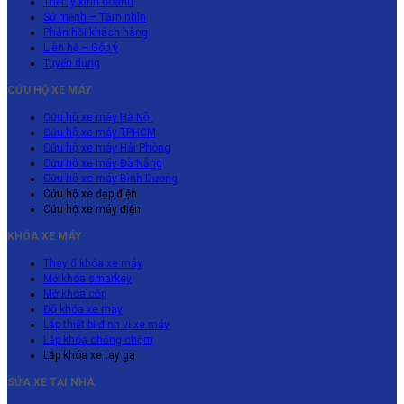
hộ
Triết lý kinh doanh
Ven
Hà
Nhanh
xe
Sứ mệnh – Tầm nhìn
Nội
Cả
Phản hồi khách hàng
máy
24/24
Liên hệ – Góp ý
Đường
Bến
Tuyển dụng
Xa
Cát
Vùng
chất
CỨU HỘ XE MÁY
Ven
lượng
Cứu hộ xe máy Hà Nội
nhất
Cứu hộ xe máy TPHCM
Cứu hộ xe máy Hải Phòng
Cứu hộ xe máy Đà Nẵng
Cứu hộ xe máy Bình Dương
Cứu hộ xe đạp điện
Cứu hộ xe máy điện
KHÓA XE MÁY
Thay ổ khóa xe máy
Mở khóa smarkey
Mở khóa cốp
Độ khóa xe máy
Lắp thiết bị định vị xe máy
Lắp khóa chống chộm
Lắp khóa xe tay ga
SỬA XE TẠI NHÀ