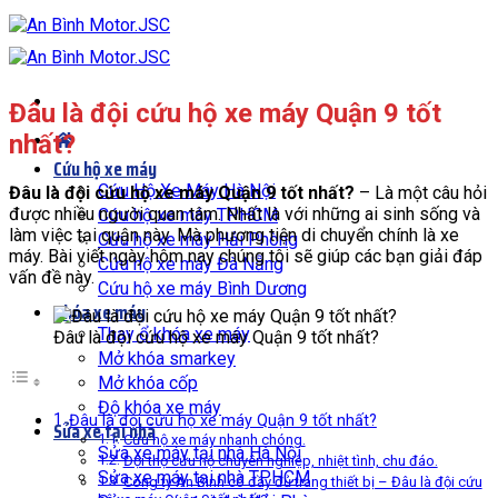
Bỏ
qua
nội
dung
Đâu là đội cứu hộ xe máy Quận 9 tốt
nhất?
Cứu hộ xe máy
Cứu Hộ Xe Máy Hà Nội
Đâu là đội cứu hộ xe máy Quận 9 tốt nhất?
– Là một câu hỏi
được nhiều người quan tâm. Nhất là với những ai sinh sống và
Cứu hộ xe máy TPHCM
làm việc tại quận này. Mà phương tiện di chuyển chính là xe
Cứu hộ xe máy Hải Phòng
máy. Bài viết ngày hôm nay chúng tôi sẽ giúp các bạn giải đáp
Cứu hộ xe máy Đà Nẵng
vấn đề này.
Cứu hộ xe máy Bình Dương
Khóa xe máy
Thay ổ khóa xe máy
Đâu là đội cứu hộ xe máy Quận 9 tốt nhất?
Mở khóa smarkey
Mở khóa cốp
Độ khóa xe máy
Đâu là đội cứu hộ xe máy Quận 9 tốt nhất?
Sửa xe tại nhà
Cứu hộ xe máy nhanh chóng.
Sửa xe máy tại nhà Hà Nội
Đội thợ cứu hộ chuyên nghiệp, nhiệt tình, chu đáo.
Sửa xe máy tại nhà TPHCM
Công ty An Bình có đầy đủ trang thiết bị – Đâu là đội cứu