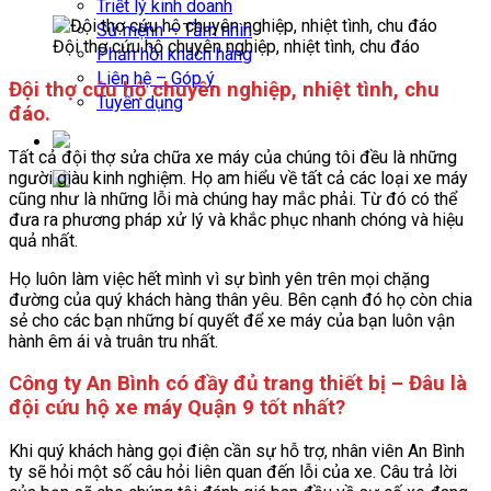
Triết lý kinh doanh
Sứ mệnh – Tầm nhìn
Đội thợ cứu hộ chuyên nghiệp, nhiệt tình, chu đáo
Phản hồi khách hàng
Liên hệ – Góp ý
Đội thợ cứu hộ chuyên nghiệp, nhiệt tình, chu
Tuyển dụng
đáo.
Tất cả đội thợ sửa chữa xe máy của chúng tôi đều là những
người giàu kinh nghiệm. Họ am hiểu về tất cả các loại xe máy
cũng như là những lỗi mà chúng hay mắc phải. Từ đó có thể
đưa ra phương pháp xử lý và khắc phục nhanh chóng và hiệu
quả nhất.
Họ luôn làm việc hết mình vì sự bình yên trên mọi chặng
đường của quý khách hàng thân yêu. Bên cạnh đó họ còn chia
sẻ cho các bạn những bí quyết để xe máy của bạn luôn vận
hành êm ái và truân tru nhất.
Công ty An Bình có đầy đủ trang thiết bị – Đâu là
đội cứu hộ xe máy Quận 9 tốt nhất?
Khi quý khách hàng gọi điện cần sự hỗ trợ, nhân viên An Bình
ty sẽ hỏi một số câu hỏi liên quan đến lỗi của xe. Câu trả lời