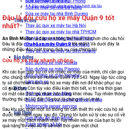
hộ xe máy Quận 9 tốt nhất?
Sửa xe máy tại nhà Hải Phòng
Báo giá chi tiết chính xác, bảo hành dài lâu
Sửa xe máy tại nhà Đà Nẵng
Sửa xe máy tại nhà Bình Dương
Đâu là đội cứu hộ xe máy Quận 9 tốt
Thay ắc quy
nhất?
Thay ắc quy xe máy tại Hà Nội
Thay ắc quy xe máy tại nhà TPHCM
Thay ắc quy xe máy tại Hải Phòng
An Bình Motor
là đáp án không thể hoàn hảo hơn cho câu hỏi:
Đâu là đội
cứu hộ xe máy Quận 9
tốt nhất? Và dưới đây là
Thay ắc quy xe máy tại Đà Nẵng
những điều đặc biệt trong dịch vụ của chúng tôi.
Thay ắc quy xe máy tại Bình Dương
Bảo dưỡng
Cứu hộ xe máy nhanh chóng.
Bảo dưỡng xe máy Honda
Bảo dưỡng xe máy Piaggio
Khi các bạn gặp sự cố với chiếc xe máy của mình, chỉ cần gọi
Bảo dưỡng xe máy Yamaha
cho chúng tôi với số Hotline: 0389.723.543. Ngay lập tức công
Làm mới xe
ty sẽ cho nhân viên cứu hộ xe máy đến nơi để khắc phục sự
Dịch vụ
cố giúp bạn. Còn tùy vào điều kiện thời tiết, vị trí mà thời gian
Dịch vụ vá xe lưu động
có mặt của đội ngũ nhân viên cũng khác nhau. Tuy nhiên thông
thường thì chỉ 10 đến 15 phút là chúng tôi có mặt.
Bảng Giá Dịch vụ cứu hộ chở xe về nhà
Motorcycle repair service
Sau khi xác nhận một số thông tin cần thiết thì việc cứu hộ sẽ
Giới thiệu
được tiến hành ngay sau đó. Chúng tôi luôn xử lý các sự cố về
Giới thiệu An Bình Motor
xe máy một cách nhanh nhất. Tuy nhiên nếu xe của bạn bị lỗi
Trách nhiệm xã hội
quá nặng thì việc xử lý sẽ mất thời gian một chút.