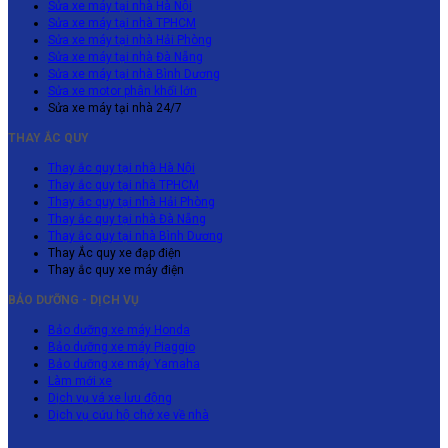
Sửa xe máy tại nhà Hà Nội
Sửa xe máy tại nhà TPHCM
Sửa xe máy tại nhà Hải Phòng
Sửa xe máy tại nhà Đà Nẵng
Sửa xe máy tại nhà Bình Dương
Sửa xe motor phân khối lớn
Sửa xe máy tại nhà 24/7
THAY ẮC QUY
Thay ắc quy tại nhà Hà Nội
Thay ắc quy tại nhà TPHCM
Thay ắc quy tại nhà Hải Phòng
Thay ắc quy tại nhà Đà Nẵng
Thay ắc quy tại nhà Bình Dương
Thay Ắc quy xe đạp điện
Thay ắc quy xe máy điện
BẢO DƯỠNG - DỊCH VỤ
Bảo dưỡng xe máy Honda
Bảo dưỡng xe máy Piaggio
Bảo dưỡng xe máy Yamaha
Làm mới xe
Dịch vụ vá xe lưu động
Dịch vụ cứu hộ chở xe về nhà