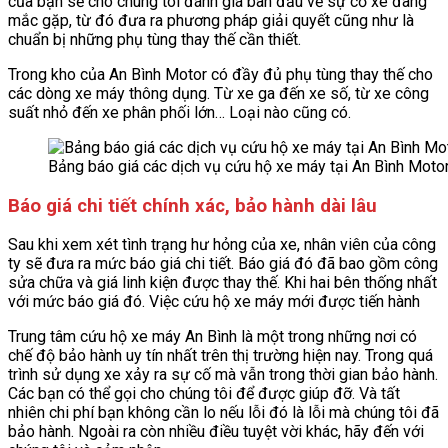
của bạn sẽ cho chúng tôi đánh giá ban đầu về sự cố xe đang
mắc gặp, từ đó đưa ra phương pháp giải quyết cũng như là
chuẩn bị những phụ tùng thay thế cần thiết.
Trong kho của An Bình Motor có đầy đủ phụ tùng thay thế cho
các dòng xe máy thông dụng. Từ xe ga đến xe số, từ xe công
suất nhỏ đến xe phân phối lớn… Loại nào cũng có.
Bảng báo giá các dịch vụ cứu hộ xe máy tại An Bình Moto
Báo giá chi tiết chính xác, bảo hành dài lâu
Sau khi xem xét tình trạng hư hỏng của xe, nhân viên của công
ty sẽ đưa ra mức báo giá chi tiết. Báo giá đó đã bao gồm công
sửa chữa và giá linh kiện được thay thế. Khi hai bên thống nhất
với mức báo giá đó. Việc cứu hộ xe máy mới được tiến hành
Trung tâm cứu hộ xe máy An Bình là một trong những nơi có
chế độ bảo hành uy tín nhất trên thị trường hiện nay. Trong quá
trình sử dụng xe xảy ra sự cố mà vẫn trong thời gian bảo hành.
Các bạn có thể gọi cho chúng tôi để được giúp đỡ. Và tất
nhiên chi phí bạn không cần lo nếu lỗi đó là lỗi mà chúng tôi đã
bảo hành. Ngoài ra còn nhiều điều tuyệt vời khác, hãy đến với