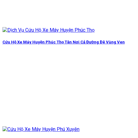
Cứu Hộ Xe Máy Huyện Phúc Thọ Tận Nơi Cả Đường Đê Vùng Ven