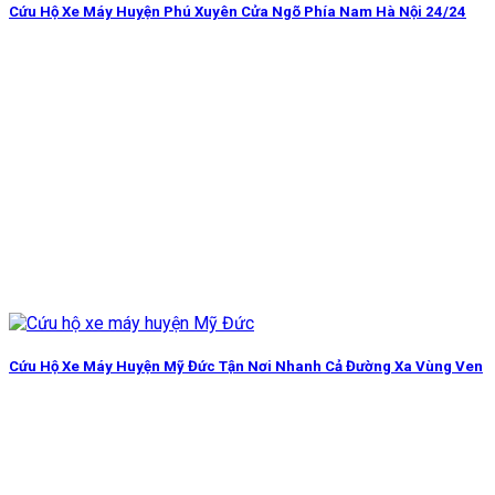
Cứu Hộ Xe Máy Huyện Phú Xuyên Cửa Ngõ Phía Nam Hà Nội 24/24
Cứu Hộ Xe Máy Huyện Mỹ Đức Tận Nơi Nhanh Cả Đường Xa Vùng Ven