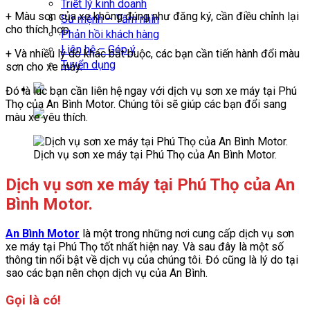
Triết lý kinh doanh
+ Màu sơn của xe không đúng như đăng ký, cần điều chỉnh lại
Sứ mệnh – Tầm nhìn
cho thích hợp.
Phản hồi khách hàng
Liên hệ – Góp ý
+ Và nhiều lý do khác bắt buộc, các bạn cần tiến hành đổi màu
Tuyển dụng
sơn cho xe máy.
Đó là lúc bạn cần liên hệ ngay với dịch vụ sơn xe máy tại Phú
Thọ của An Bình Motor. Chúng tôi sẽ giúp các bạn đổi sang
màu xe yêu thích.
Dịch vụ sơn xe máy tại Phú Thọ của An Bình Motor.
Dịch vụ sơn xe máy tại Phú Thọ của An
Bình Motor.
An Bình Motor
là một trong những nơi cung cấp dịch vụ sơn
xe máy tại Phú Thọ tốt nhất hiện nay. Và sau đây là một số
thông tin nổi bật về dịch vụ của chúng tôi. Đó cũng là lý do tại
sao các bạn nên chọn dịch vụ của An Bình.
Gọi là có!