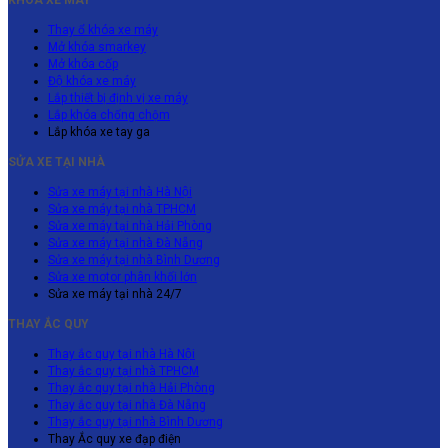
Thay ổ khóa xe máy
Mở khóa smarkey
Mở khóa cốp
Độ khóa xe máy
Lắp thiết bị định vị xe máy
Lắp khóa chống chộm
Lắp khóa xe tay ga
SỬA XE TẠI NHÀ
Sửa xe máy tại nhà Hà Nội
Sửa xe máy tại nhà TPHCM
Sửa xe máy tại nhà Hải Phòng
Sửa xe máy tại nhà Đà Nẵng
Sửa xe máy tại nhà Bình Dương
Sửa xe motor phân khối lớn
Sửa xe máy tại nhà 24/7
THAY ẮC QUY
Thay ắc quy tại nhà Hà Nội
Thay ắc quy tại nhà TPHCM
Thay ắc quy tại nhà Hải Phòng
Thay ắc quy tại nhà Đà Nẵng
Thay ắc quy tại nhà Bình Dương
Thay Ắc quy xe đạp điện