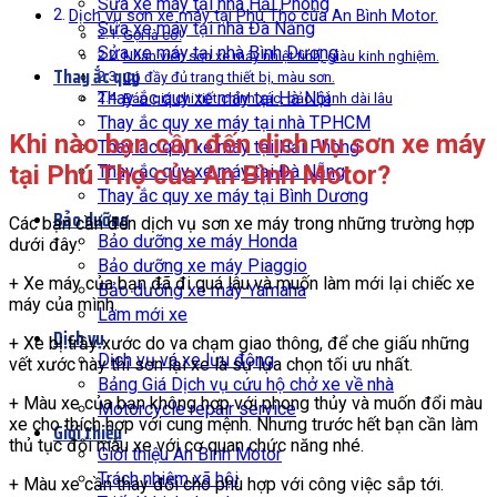
Sửa xe máy tại nhà Hải Phòng
Dịch vụ sơn xe máy tại Phú Thọ của An Bình Motor.
Sửa xe máy tại nhà Đà Nẵng
Gọi là có!
Sửa xe máy tại nhà Bình Dương
Nhân viên sơn xe máy nhiệt tình, giàu kinh nghiệm.
Thay ắc quy
Có đầy đủ trang thiết bị, màu sơn.
Thay ắc quy xe máy tại Hà Nội
Báo giá chi tiết chính xác, bảo hành dài lâu
Thay ắc quy xe máy tại nhà TPHCM
Khi nào bạn cần đến dịch vụ sơn xe máy
Thay ắc quy xe máy tại Hải Phòng
tại Phú Thọ của An Bình Motor?
Thay ắc quy xe máy tại Đà Nẵng
Thay ắc quy xe máy tại Bình Dương
Bảo dưỡng
Các bạn cần đến dịch vụ sơn xe máy trong những trường hợp
Bảo dưỡng xe máy Honda
dưới đây:
Bảo dưỡng xe máy Piaggio
+ Xe máy của bạn đã đi quá lâu và muốn làm mới lại chiếc xe
Bảo dưỡng xe máy Yamaha
máy của mình.
Làm mới xe
Dịch vụ
+ Xe bị trầy xước do va chạm giao thông, để che giấu những
Dịch vụ vá xe lưu động
vết xước này thì sơn lại xe là sự lựa chọn tối ưu nhất.
Bảng Giá Dịch vụ cứu hộ chở xe về nhà
+ Màu xe của bạn không hợp với phong thủy và muốn đổi màu
Motorcycle repair service
xe cho thích hợp với cung mệnh. Nhưng trước hết bạn cần làm
Giới thiệu
thủ tục đổi màu xe với cơ quan chức năng nhé.
Giới thiệu An Bình Motor
Trách nhiệm xã hội
+ Màu xe cần thay đổi cho phù hợp với công việc sắp tới.