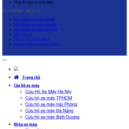
Thay ắc quy xe máy điện
BẢO DƯỠNG - DỊCH VỤ
Bảo dưỡng xe máy Honda
Bảo dưỡng xe máy Piaggio
Bảo dưỡng xe máy Yamaha
Làm mới xe
Dịch vụ vá xe lưu động
Dịch vụ cứu hộ chở xe về nhà
Trang chủ
Cứu hộ xe máy
Cứu Hộ Xe Máy Hà Nội
Cứu hộ xe máy TPHCM
Cứu hộ xe máy Hải Phòng
Cứu hộ xe máy Đà Nẵng
Cứu hộ xe máy Bình Dương
Khóa xe máy