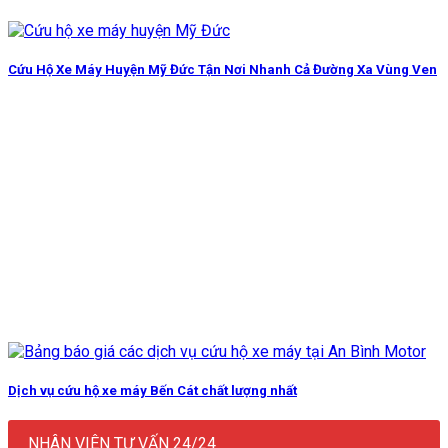
Cứu Hộ Xe Máy Huyện Mỹ Đức Tận Nơi Nhanh Cả Đường Xa Vùng Ven
Dịch vụ cứu hộ xe máy Bến Cát chất lượng nhất
NHÂN VIÊN TƯ VẤN 24/24