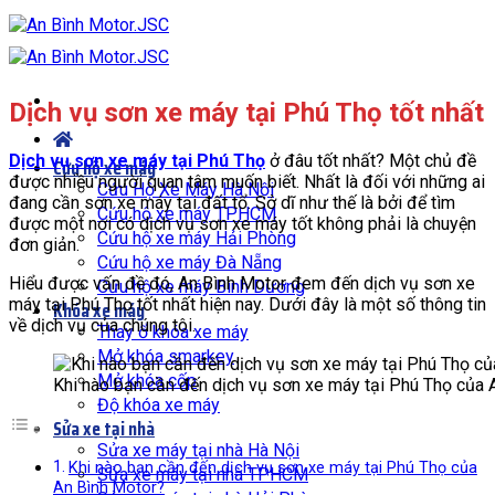
Bỏ
qua
nội
dung
Dịch vụ sơn xe máy tại Phú Thọ tốt nhất
Dịch vụ sơn xe máy tại Phú Thọ
ở đâu tốt nhất? Một chủ đề
Cứu hộ xe máy
được nhiều người quan tâm muốn biết. Nhất là đối với những ai
Cứu Hộ Xe Máy Hà Nội
đang cần sơn xe máy tại đất tổ. Sở dĩ như thế là bởi để tìm
Cứu hộ xe máy TPHCM
được một nơi có dịch vụ sơn xe máy tốt không phải là chuyện
Cứu hộ xe máy Hải Phòng
đơn giản.
Cứu hộ xe máy Đà Nẵng
Hiểu được vấn đề đó, An Bình Motor đem đến dịch vụ sơn xe
Cứu hộ xe máy Bình Dương
máy tại Phú Thọ tốt nhất hiện nay. Dưới đây là một số thông tin
Khóa xe máy
về dịch vụ của chúng tôi.
Thay ổ khóa xe máy
Mở khóa smarkey
Mở khóa cốp
Khi nào bạn cần đến dịch vụ sơn xe máy tại Phú Thọ của 
Độ khóa xe máy
Sửa xe tại nhà
Sửa xe máy tại nhà Hà Nội
Khi nào bạn cần đến dịch vụ sơn xe máy tại Phú Thọ của
Sửa xe máy tại nhà TPHCM
An Bình Motor?