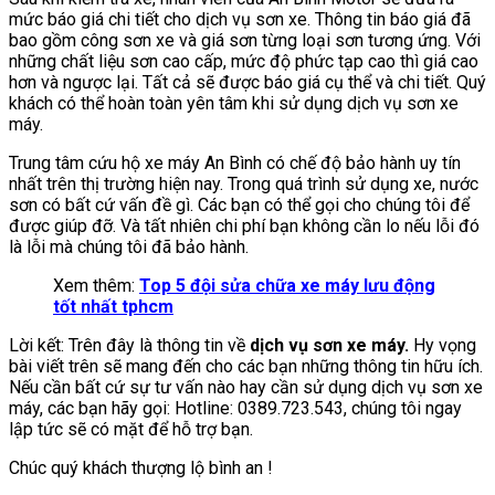
mức báo giá chi tiết cho dịch vụ sơn xe. Thông tin báo giá đã
bao gồm công sơn xe và giá sơn từng loại sơn tương ứng. Với
những chất liệu sơn cao cấp, mức độ phức tạp cao thì giá cao
hơn và ngược lại. Tất cả sẽ được báo giá cụ thể và chi tiết. Quý
khách có thể hoàn toàn yên tâm khi sử dụng dịch vụ sơn xe
máy.
Trung tâm cứu hộ xe máy An Bình có chế độ bảo hành uy tín
nhất trên thị trường hiện nay. Trong quá trình sử dụng xe, nước
sơn có bất cứ vấn đề gì. Các bạn có thể gọi cho chúng tôi để
được giúp đỡ. Và tất nhiên chi phí bạn không cần lo nếu lỗi đó
là lỗi mà chúng tôi đã bảo hành.
Xem thêm:
Top 5 đội sửa chữa xe máy lưu động
tốt nhất tphcm
Lời kết: Trên đây là thông tin về
dịch vụ sơn xe máy.
Hy vọng
bài viết trên sẽ mang đến cho các bạn những thông tin hữu ích.
Nếu cần bất cứ sự tư vấn nào hay cần sử dụng dịch vụ sơn xe
máy, các bạn hãy gọi: Hotline: 0389.723.543, chúng tôi ngay
lập tức sẽ có mặt để hỗ trợ bạn.
Chúc quý khách thượng lộ bình an !