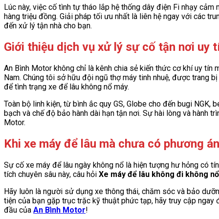
Lúc này, việc cố tình tự tháo lắp hệ thống dây điện Fi nhạy cảm
hàng triệu đồng. Giải pháp tối ưu nhất là liên hệ ngay với các t
đến xử lý tận nhà cho bạn.
Giới thiệu dịch vụ xử lý sự cố tận nơi uy
An Bình Motor không chỉ là kênh chia sẻ kiến thức cơ khí uy tín
Nam. Chúng tôi sở hữu đội ngũ thợ máy tinh nhuệ, được trang bị
để tình trạng xe để lâu không nổ máy.
Toàn bộ linh kiện, từ bình ắc quy GS, Globe cho đến bugi NGK, 
bạch và chế độ bảo hành dài hạn tận nơi. Sự hài lòng và hành tr
Motor.
Khi xe máy để lâu mà chưa có phương án 
Sự cố xe máy để lâu ngày không nổ là hiện tượng hư hỏng có tín
tích chuyên sâu này, câu hỏi
Xe máy để lâu không đi không nổ
Hãy luôn là người sử dụng xe thông thái, chăm sóc và bảo dưỡng
tiện của bạn gặp trục trặc kỹ thuật phức tạp, hãy truy cập ngay
đầu của
An Bình Motor
!