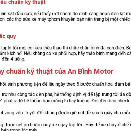
tiêu chuẩn kỹ thuật
uan sát đầu cực, nếu thấy ướt nhèm do dính xăng hoặc đen kịt mu
ơn, các thợ sửa xe máy tphcm khuyên bạn nên trang bị một chiếc
 ắc quy
 taplo tối mờ, còi kêu thều thào thì chắc chắn bình đã cạn điện. 
m kích nổ. Nếu không có xe phối hợp, hãy tháo bình mang đến cá
đến 4 tiếng.
gày chuẩn kỹ thuật của An Bình Motor
h hồi sinh phương tiện để lâu ngày theo 5 bước chuẩn hóa, đảm bảo
hụ trợ như công tắc đèn pha, hệ thống định vị để tập trung tối đa d
è” phát ra từ hệ thống bơm xăng Fi hay không. Đợi đèn báo check
 vòng vặn. Tuyệt đối không được giữ nút đề quá 5 giây cho mỗi lầ
g được nẹt pô hoặc chạy xe ngay lập tức. Hãy để xe chạy ở chế đ
í bên trong lốc máy.