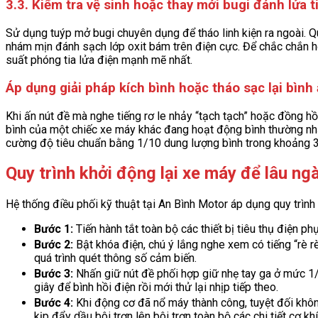
3.3. Kiểm tra vệ sinh hoặc thay mới bugi đánh lửa 
Sử dụng tuýp mở bugi chuyên dụng để tháo linh kiện ra ngoài. Q
nhám mịn đánh sạch lớp oxit bám trên điện cực. Để chắc chắn h
suất phóng tia lửa điện mạnh mẽ nhất.
Áp dụng giải pháp kích bình hoặc tháo sạc lại bình
Khi ấn nút đề mà nghe tiếng rơ le nhảy “tạch tạch” hoặc đồng hồ
bình của một chiếc xe máy khác đang hoạt động bình thường nhằ
cường độ tiêu chuẩn bằng 1/10 dung lượng bình trong khoảng 3 
Quy trình khởi động lại xe máy để lâu n
Hệ thống điều phối kỹ thuật tại An Bình Motor áp dụng quy trìn
Bước 1:
Tiến hành tắt toàn bộ các thiết bị tiêu thụ điện p
Bước 2:
Bật khóa điện, chú ý lắng nghe xem có tiếng “rè r
quá trình quét thông số cảm biến.
Bước 3:
Nhấn giữ nút đề phối hợp giữ nhẹ tay ga ở mức 1/4
giây để bình hồi điện rồi mới thử lại nhịp tiếp theo.
Bước 4:
Khi động cơ đã nổ máy thành công, tuyệt đối khôn
kịp đẩy dầu bôi trơn lên bôi trơn toàn bộ các chi tiết cơ kh