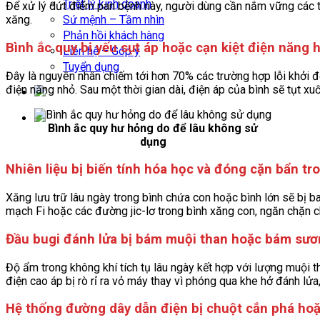
Triết lý kinh doanh
Để xử lý dứt điểm pan bệnh này, người dùng cần nắm vững các tác
Sứ mệnh – Tầm nhìn
xăng.
Phản hồi khách hàng
Bình ắc quy bị yếu sụt áp hoặc cạn kiệt điện năng 
Liên hệ – Góp ý
Tuyển dụng
Đây là nguyên nhân chiếm tới hơn 70% các trường hợp lỗi khởi 
điện năng nhỏ. Sau một thời gian dài, điện áp của bình sẽ tụt 
Bình ắc quy hư hỏng do để lâu không sử
dụng
Nhiên liệu bị biến tính hóa học và đóng cặn bẩn t
Xăng lưu trữ lâu ngày trong bình chứa con hoặc bình lớn sẽ bị b
mạch Fi hoặc các đường jic-lơ trong bình xăng con, ngăn chặn chu
Đầu bugi đánh lửa bị bám muội than hoặc bám sươ
Độ ẩm trong không khí tích tụ lâu ngày kết hợp với lượng muội 
điện cao áp bị rò rỉ ra vỏ máy thay vì phóng qua khe hở đánh lử
Hệ thống đường dây dẫn điện bị chuột cắn phá hoặ