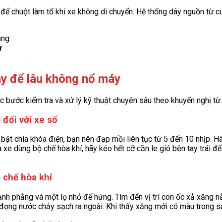
 để chuột làm tổ khi xe không di chuyển. Hệ thống dây nguồn từ c
ử
máy để lâu không nổ máy
các bước kiểm tra và xử lý kỹ thuật chuyên sâu theo khuyến nghị t
 đối với xe số
 bật chìa khóa điện, bạn nên đạp mồi liên tục từ 5 đến 10 nhịp. 
 xe dùng bộ chế hòa khí, hãy kéo hết cỡ cần le gió bên tay trái đ
 chế hòa khí
i cạnh phẳng và một lọ nhỏ để hứng. Tìm đến vị trí con ốc xả xăng
ọng nước chảy sạch ra ngoài. Khi thấy xăng mới có màu trong suố