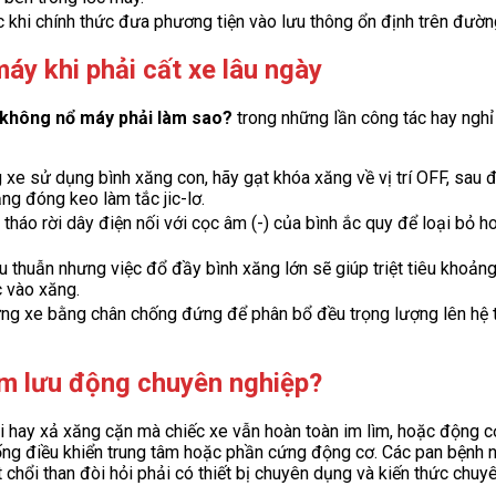
c khi chính thức đưa phương tiện vào lưu thông ổn định trên đườn
áy khi phải cất xe lâu ngày
 không nổ máy phải làm sao?
trong những lần công tác hay nghỉ
xe sử dụng bình xăng con, hãy gạt khóa xăng về vị trí OFF, sau đ
ng đóng keo làm tắc jic-lơ.
 tháo rời dây điện nối với cọc âm (-) của bình ắc quy để loại bỏ hoà
thuẫn nhưng việc đổ đầy bình xăng lớn sẽ giúp triệt tiêu khoảng
c vào xăng.
g xe bằng chân chống đứng để phân bổ đều trọng lượng lên hệ th
cm lưu động chuyên nghiệp?
hay xả xăng cặn mà chiếc xe vẫn hoàn toàn im lìm, hoặc động cơ c
ng điều khiển trung tâm hoặc phần cứng động cơ. Các pan bệnh nh
chổi than đòi hỏi phải có thiết bị chuyên dụng và kiến thức chuy