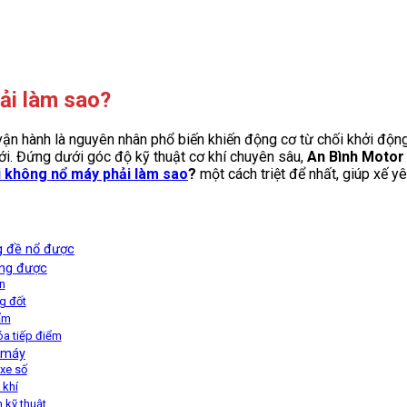
ải làm sao?
 vận hành là nguyên nhân phổ biến khiến động cơ từ chối khởi độn
ới. Đứng dưới góc độ kỹ thuật cơ khí chuyên sâu,
An Bình Motor
i không nổ máy phải làm sao
?
một cách triệt để nhất, giúp xế 
g đề nổ được
ộng được
n
g đốt
ẩm
óa tiếp điểm
ổ máy
 xe số
 khí
 kỹ thuật