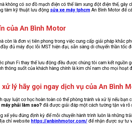
 mà không có sơ đồ mạch điện có thể làm xung đột điện thế, gây c
rung tâm kỹ thuật lưu động
sửa xe máy tphcm
An Bình Motor để các
 tín của An Bình Motor
 mà còn là đơn vị tiên phong trong việc cung cấp giải pháp khắc 
 đầy đủ máy đọc lỗi MST hiện đại, sẵn sàng di chuyển thần tốc đế
béc phun Fi thay thế lưu động đều được chúng tôi cam kết nguồn 
ình thông suốt của khách hàng chính là kim chỉ nam cho mọi hoạt 
xử lý hãy gọi ngay dịch vụ của An Bình M
h quy luật cơ học hoàn toàn có thể phòng tránh và xử lý nếu bạn 
 máy phải làm sao?
đã được giải đáp một cách tường tận và rõ 
 xế yêu đúng định kỳ để mỗi chuyến hành trình luôn là những trả
 địa chỉ website
https://anbinhmotor.com/
để nhận được sự tư vấ