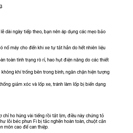
g.
 lễ dài ngày tiếp theo, bạn nên áp dụng các mẹo bảo
ó nổ máy cho đến khi xe tự tắt hẳn do hết nhiên liệu
n toàn tình trạng rò rỉ, hao hụt điện năng do các thiết
 không khí trống bên trong bình, ngăn chặn hiện tượng
ống giảm xóc và lốp xe, tránh làm lốp bị biến dạng
hỉ ho húng vài tiếng rồi tắt lịm, điều này chứng tỏ
ư lỗi béc phun Fi bị tắc nghẽn hoàn toàn, chuột cắn
ên môn cao để can thiệp.