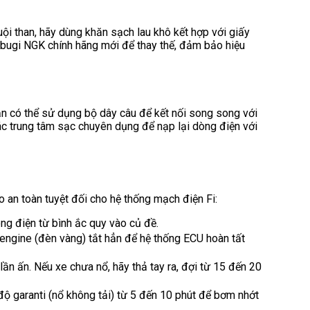
ội than, hãy dùng khăn sạch lau khô kết hợp với giấy
 bugi NGK chính hãng mới để thay thế, đảm bảo hiệu
Bạn có thể sử dụng bộ dây câu để kết nối song song với
c trung tâm sạc chuyên dụng để nạp lại dòng điện với
 an toàn tuyệt đối cho hệ thống mạch điện Fi:
òng điện từ bình ắc quy vào củ đề.
 engine (đèn vàng) tắt hẳn để hệ thống ECU hoàn tất
n ấn. Nếu xe chưa nổ, hãy thả tay ra, đợi từ 15 đến 20
ộ garanti (nổ không tải) từ 5 đến 10 phút để bơm nhớt