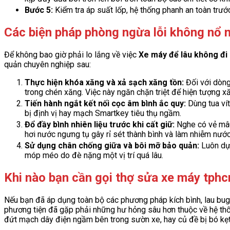
Bước 5:
Kiểm tra áp suất lốp, hệ thống phanh an toàn trướ
Các biện pháp phòng ngừa lỗi không nổ m
Để không bao giờ phải lo lắng về việc
Xe máy để lâu không đi
quản chuyên nghiệp sau:
Thực hiện khóa xăng và xả sạch xăng tồn:
Đối với dòng 
trong chén xăng. Việc này ngăn chặn triệt để hiện tượng xă
Tiến hành ngắt kết nối cọc âm bình ắc quy:
Dùng tua vít
bị định vị hay mạch Smartkey tiêu thụ ngầm.
Đổ đầy bình nhiên liệu trước khi cất giữ:
Nghe có vẻ mâu 
hơi nước ngưng tụ gây rỉ sét thành bình và làm nhiễm nướ
Sử dụng chân chống giữa và bôi mỡ bảo quản:
Luôn dựn
móp méo do đè nặng một vị trí quá lâu.
Khi nào bạn cần gọi thợ sửa xe máy tph
Nếu bạn đã áp dụng toàn bộ các phương pháp kích bình, lau bugi 
phương tiện đã gặp phải những hư hỏng sâu hơn thuộc về hệ thố
đứt mạch dây điện ngầm bên trong sườn xe, hay củ đề bị bó kẹt 