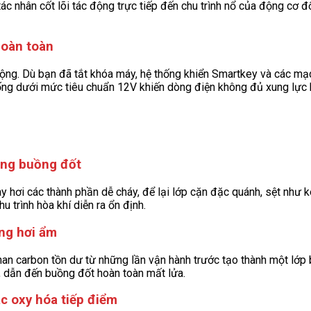
 nhân cốt lõi tác động trực tiếp đến chu trình nổ của động cơ đố
hoàn toàn
động. Dù bạn đã tắt khóa máy, hệ thống khiển Smartkey và các mạ
xuống dưới mức tiêu chuẩn 12V khiến dòng điện không đủ xung lực 
rong buồng đốt
ay hơi các thành phần dễ cháy, để lại lớp cặn đặc quánh, sệt như
 trình hòa khí diễn ra ổn định.
ng hơi ẩm
than carbon tồn dư từ những lần vận hành trước tạo thành một lớp
a, dẫn đến buồng đốt hoàn toàn mất lửa.
c oxy hóa tiếp điểm