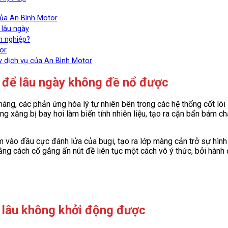
của An Bình Motor
 lâu ngày
n nghiệp?
tor
y dịch vụ của An Bình Motor
y để lâu ngày không đề nổ được
áng, các phản ứng hóa lý tự nhiên bên trong các hệ thống cốt lõi 
ng xăng bị bay hơi làm biến tính nhiên liệu, tạo ra cặn bẩn bám 
ào đầu cực đánh lửa của bugi, tạo ra lớp màng cản trở sự hình th
ằng cách cố gắng ấn nút đề liên tục một cách vô ý thức, bởi hành
ể lâu không khởi động được